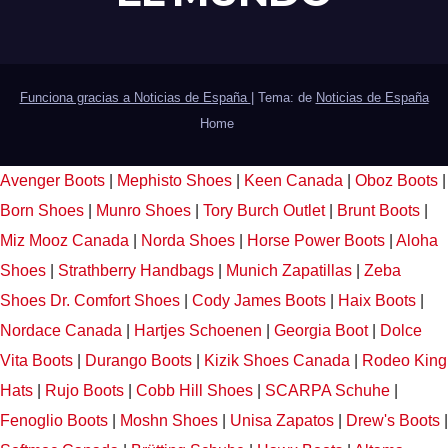
Funciona gracias a Noticias de España
|
Tema: de
Noticias de España
Home
Avenger Boots
|
Mephisto Shoes
|
Keen Canada
|
Oboz Boots
|
Born Shoes
|
Munro Shoes
|
Tory Burch Outlet
|
Brunt Boots
|
Miz Mooz Canada
|
Norda Shoes
|
Horse Power Boots
|
Aloha
Shoes
|
Strathberry Handbags
|
Munich Zapatillas
|
Zeba
Shoes
Dr. Comfort Shoes
|
Cody James Boots
|
Haix Boots
|
Nordace Canada
|
Hartjes Schoenen
|
Georgia Boot
|
Dolce
Vita Boots
|
Durango Boots
|
Kizik Shoes Canada
|
Rodeo King
Hats
|
Rujo Boots
|
Cobb Hill Shoes
|
SCARPA Schuhe
|
Fenoglio Boots
|
Moshn Shoes
|
Unisa Zapatos
|
Drew's Boots
|