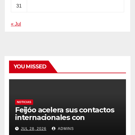
31
« Jul
YOU MISSED
NOTICIAS
Feijóo acelera sus contactos
internacionales con
Latinoamérica como socio
JUL 28, 2026
ADMINS
prioritario en su agenda de