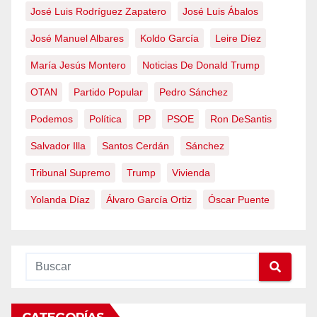
José Luis Rodríguez Zapatero
José Luis Ábalos
José Manuel Albares
Koldo García
Leire Díez
María Jesús Montero
Noticias De Donald Trump
OTAN
Partido Popular
Pedro Sánchez
Podemos
Política
PP
PSOE
Ron DeSantis
Salvador Illa
Santos Cerdán
Sánchez
Tribunal Supremo
Trump
Vivienda
Yolanda Díaz
Álvaro García Ortiz
Óscar Puente