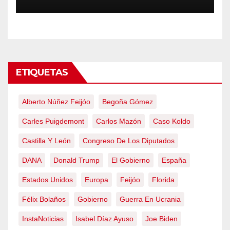
obliga a declarar la
emergencia nacional
ETIQUETAS
Alberto Núñez Feijóo
Begoña Gómez
Carles Puigdemont
Carlos Mazón
Caso Koldo
Castilla Y León
Congreso De Los Diputados
DANA
Donald Trump
El Gobierno
España
Estados Unidos
Europa
Feijóo
Florida
Félix Bolaños
Gobierno
Guerra En Ucrania
InstaNoticias
Isabel Díaz Ayuso
Joe Biden