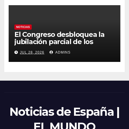
emergencia nacional
NOTICIAS
El Congreso desbloquea la
jubilación parcial de los
trabajadores laborales del
JUL 28, 2026
ADMINS
sector público
Noticias de España |
EL MUNDO