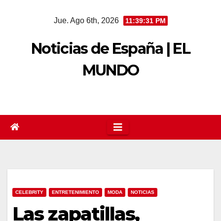
Saltar
Jue. Ago 6th, 2026
11:39:32 PM
al
contenido
Noticias de España | EL
MUNDO
CELEBRITY
ENTRETENIMIENTO
MODA
NOTICIAS
Las zapatillas,