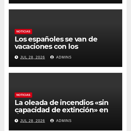
gobierno
NOTICIAS
Los españoles se van de
vacaciones con los
carburantes hasta un 21%
JUL 28, 2026
ADMINS
más caros que el año pasado
y los hoteles disparados
NOTICIAS
La oleada de incendios «sin
capacidad de extinción» en
Ávila y al oeste de Madrid
JUL 28, 2026
ADMINS
obliga a declarar la