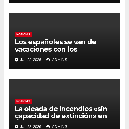
gobierno
NOTICIAS
Los españoles se van de
vacaciones con los
carburantes hasta un 21%
JUL 28, 2026
ADMINS
más caros que el año pasado
y los hoteles disparados
NOTICIAS
La oleada de incendios «sin
capacidad de extinción» en
Ávila y al oeste de Madrid
JUL 28, 2026
ADMINS