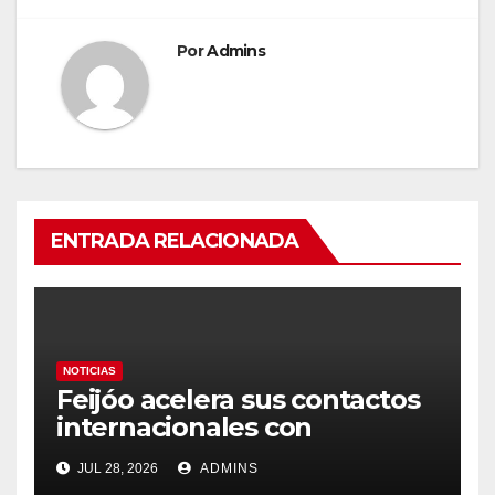
Por
Admins
ENTRADA RELACIONADA
NOTICIAS
Feijóo acelera sus contactos
internacionales con
Latinoamérica como socio
JUL 28, 2026
ADMINS
prioritario en su agenda de