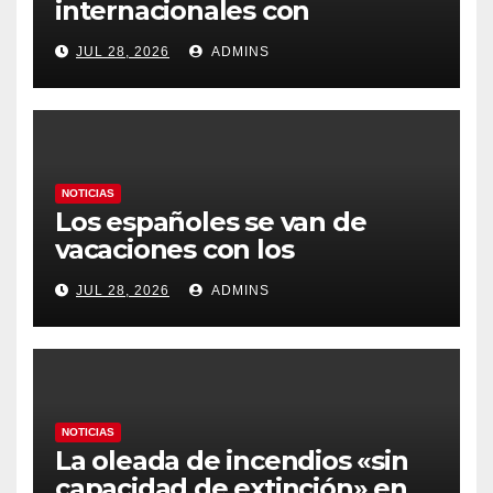
internacionales con
Latinoamérica como socio
JUL 28, 2026
ADMINS
prioritario en su agenda de
gobierno
NOTICIAS
Los españoles se van de
vacaciones con los
carburantes hasta un 21%
JUL 28, 2026
ADMINS
más caros que el año pasado
y los hoteles disparados
NOTICIAS
La oleada de incendios «sin
capacidad de extinción» en