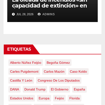
capacidad de extinción» en
Ávila y al oeste de Madrid
JUL 28, 2026
ADMINS
obliga a declarar la
emergencia nacional
ETIQUETAS
Alberto Núñez Feijóo
Begoña Gómez
Carles Puigdemont
Carlos Mazón
Caso Koldo
Castilla Y León
Congreso De Los Diputados
DANA
Donald Trump
El Gobierno
España
Estados Unidos
Europa
Feijóo
Florida