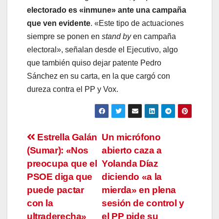
electorado es «inmune» ante una campaña
que ven evidente
. «Este tipo de actuaciones
siempre se ponen en
stand by
en campaña
electoral», señalan desde el Ejecutivo, algo
que también quiso dejar patente Pedro
Sánchez en su carta, en la que cargó con
dureza contra el PP y Vox.
Navegación
Estrella Galán
Un micrófono
(Sumar): «Nos
abierto caza a
de
preocupa que el
Yolanda Díaz
entradas
PSOE diga que
diciendo «a la
puede pactar
mierda» en plena
con la
sesión de control y
ultraderecha»
el PP pide su