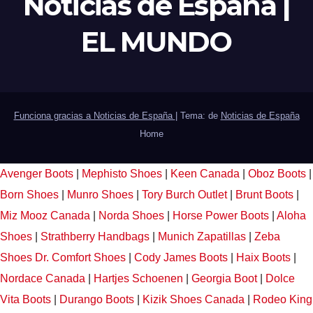
Noticias de España |
EL MUNDO
Funciona gracias a Noticias de España
|
Tema: de
Noticias de España
Home
Avenger Boots
|
Mephisto Shoes
|
Keen Canada
|
Oboz Boots
|
Born Shoes
|
Munro Shoes
|
Tory Burch Outlet
|
Brunt Boots
|
Miz Mooz Canada
|
Norda Shoes
|
Horse Power Boots
|
Aloha
Shoes
|
Strathberry Handbags
|
Munich Zapatillas
|
Zeba
Shoes
Dr. Comfort Shoes
|
Cody James Boots
|
Haix Boots
|
Nordace Canada
|
Hartjes Schoenen
|
Georgia Boot
|
Dolce
Vita Boots
|
Durango Boots
|
Kizik Shoes Canada
|
Rodeo King