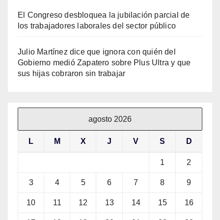
El Congreso desbloquea la jubilación parcial de
los trabajadores laborales del sector público
Julio Martínez dice que ignora con quién del
Gobierno medió Zapatero sobre Plus Ultra y que
sus hijas cobraron sin trabajar
agosto 2026
L
M
X
J
V
S
D
1
2
3
4
5
6
7
8
9
10
11
12
13
14
15
16