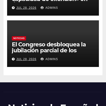
Ávila y al oeste de Madrid
JUL 28, 2026
ADMINS
obliga a declarar la
emergencia nacional
NOTICIAS
El Congreso desbloquea la
jubilación parcial de los
trabajadores laborales del
JUL 28, 2026
ADMINS
sector público