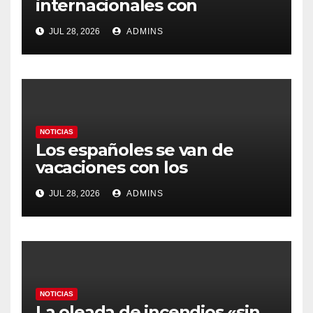
internacionales con
Latinoamérica como socio
JUL 28, 2026
ADMINS
prioritario en su agenda de
gobierno
NOTICIAS
Los españoles se van de
vacaciones con los
carburantes hasta un 21%
JUL 28, 2026
ADMINS
más caros que el año pasado
y los hoteles disparados
NOTICIAS
La oleada de incendios «sin