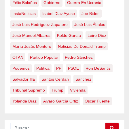
Félix Bolaños
Gobierno
Guerra En Ucrania
InstaNoticias
Isabel Díaz Ayuso
Joe Biden
José Luis Rodríguez Zapatero
José Luis Ábalos
José Manuel Albares
Koldo García
Leire Díez
María Jesús Montero
Noticias De Donald Trump
OTAN
Partido Popular
Pedro Sánchez
Podemos
Política
PP
PSOE
Ron DeSantis
Salvador Illa
Santos Cerdán
Sánchez
Tribunal Supremo
Trump
Vivienda
Yolanda Díaz
Álvaro García Ortiz
Óscar Puente