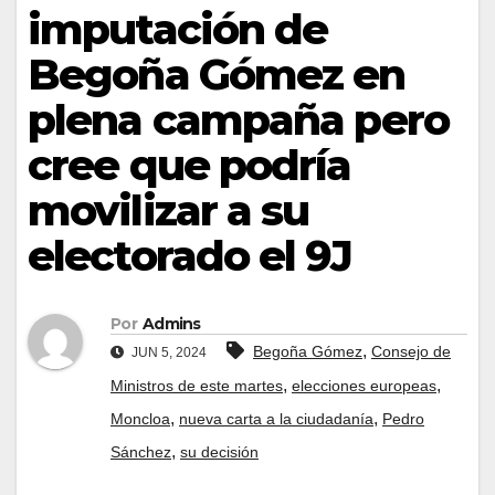
imputación de
Begoña Gómez en
plena campaña pero
cree que podría
movilizar a su
electorado el 9J
Por
Admins
,
Begoña Gómez
Consejo de
JUN 5, 2024
,
,
Ministros de este martes
elecciones europeas
,
,
Moncloa
nueva carta a la ciudadanía
Pedro
,
Sánchez
su decisión