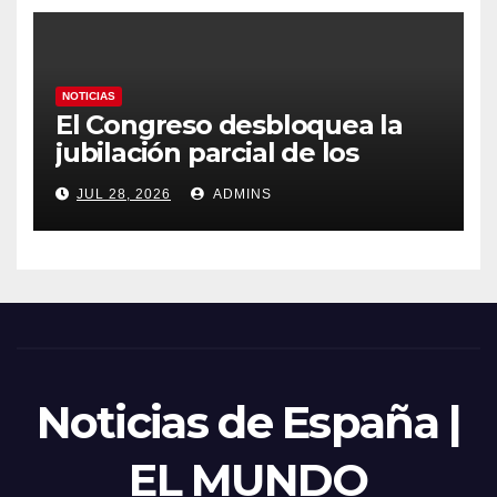
NOTICIAS
El Congreso desbloquea la
jubilación parcial de los
trabajadores laborales del
JUL 28, 2026
ADMINS
sector público
Noticias de España |
EL MUNDO