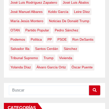
José Luis Rodríguez Zapatero
José Luis Ábalos
José Manuel Albares
Koldo García
Leire Díez
María Jesús Montero
Noticias De Donald Trump
OTAN
Partido Popular
Pedro Sánchez
Podemos
Política
PP
PSOE
Ron DeSantis
Salvador Illa
Santos Cerdán
Sánchez
Tribunal Supremo
Trump
Vivienda
Yolanda Díaz
Álvaro García Ortiz
Óscar Puente
CATEGORÍAS