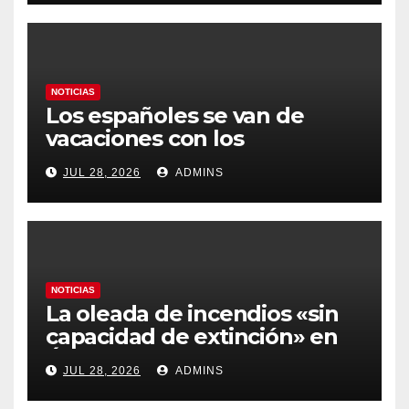
gobierno
NOTICIAS
Los españoles se van de
vacaciones con los
carburantes hasta un 21%
JUL 28, 2026
ADMINS
más caros que el año pasado
y los hoteles disparados
NOTICIAS
La oleada de incendios «sin
capacidad de extinción» en
Ávila y al oeste de Madrid
JUL 28, 2026
ADMINS
obliga a declarar la
emergencia nacional