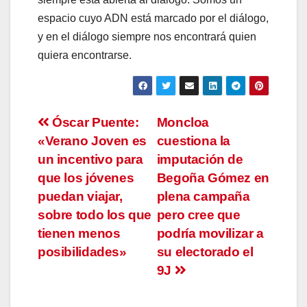
espacio cuyo ADN está marcado por el diálogo,
y en el diálogo siempre nos encontrará quien
quiera encontrarse.
Navegación
Óscar Puente:
Moncloa
«Verano Joven es
cuestiona la
de
un incentivo para
imputación de
entradas
que los jóvenes
Begoña Gómez en
puedan viajar,
plena campaña
sobre todo los que
pero cree que
tienen menos
podría movilizar a
posibilidades»
su electorado el
9J