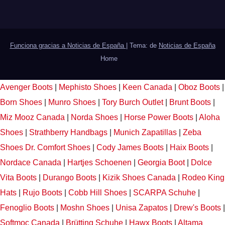
Funciona gracias a Noticias de España
|
Tema: de
Noticias de España
Home
Avenger Boots
|
Mephisto Shoes
|
Keen Canada
|
Oboz Boots
|
Born Shoes
|
Munro Shoes
|
Tory Burch Outlet
|
Brunt Boots
|
Miz Mooz Canada
|
Norda Shoes
|
Horse Power Boots
|
Aloha
Shoes
|
Strathberry Handbags
|
Munich Zapatillas
|
Zeba
Shoes
Dr. Comfort Shoes
|
Cody James Boots
|
Haix Boots
|
Nordace Canada
|
Hartjes Schoenen
|
Georgia Boot
|
Dolce
Vita Boots
|
Durango Boots
|
Kizik Shoes Canada
|
Rodeo King
Hats
|
Rujo Boots
|
Cobb Hill Shoes
|
SCARPA Schuhe
|
Fenoglio Boots
|
Moshn Shoes
|
Unisa Zapatos
|
Drew's Boots
|
Softmoc Canada
|
Brütting Schuhe
|
Hawx Boots
|
Altama