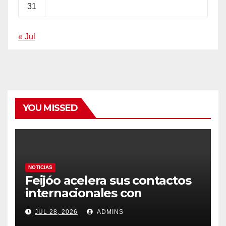
31
« Jul
YOU MISSED
NOTICIAS
Feijóo acelera sus contactos
internacionales con
Latinoamérica como socio
JUL 28, 2026
ADMINS
prioritario en su agenda de