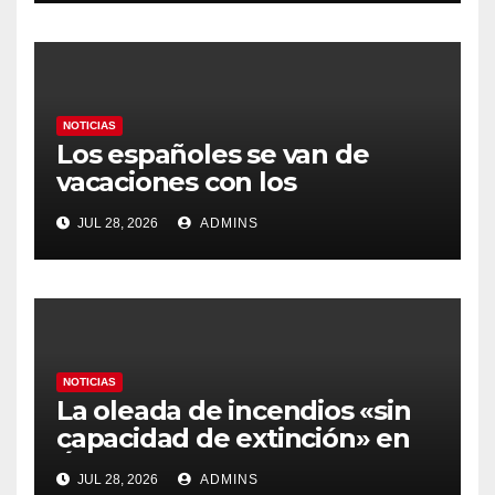
gobierno
NOTICIAS
Los españoles se van de
vacaciones con los
carburantes hasta un 21%
JUL 28, 2026
ADMINS
más caros que el año pasado
y los hoteles disparados
NOTICIAS
La oleada de incendios «sin
capacidad de extinción» en
Ávila y al oeste de Madrid
JUL 28, 2026
ADMINS
obliga a declarar la