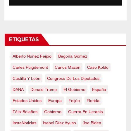
emergencia nacional
ETIQUETAS
Alberto Núñez Feijóo
Begoña Gómez
Carles Puigdemont
Carlos Mazón
Caso Koldo
Castilla Y León
Congreso De Los Diputados
DANA
Donald Trump
El Gobierno
España
Estados Unidos
Europa
Feijóo
Florida
Félix Bolaños
Gobierno
Guerra En Ucrania
InstaNoticias
Isabel Díaz Ayuso
Joe Biden