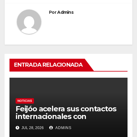
Por
Admins
ENTRADA RELACIONADA
NOTICIAS
Feijóo acelera sus contactos
internacionales con
Latinoamérica como socio
JUL 28, 2026
ADMINS
prioritario en su agenda de