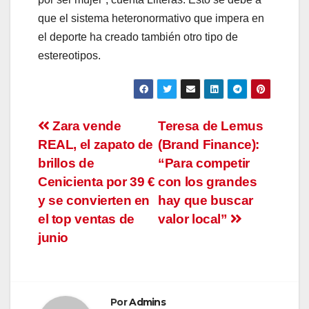
que el sistema heteronormativo que impera en
el deporte ha creado también otro tipo de
estereotipos.
Navegación
Zara vende
Teresa de Lemus
REAL, el zapato de
(Brand Finance):
de
brillos de
“Para competir
entradas
Cenicienta por 39 €
con los grandes
y se convierten en
hay que buscar
el top ventas de
valor local”
junio
Por
Admins