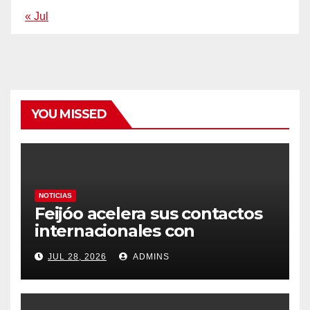
« Jul
YOU MISSED
NOTICIAS
Feijóo acelera sus contactos
internacionales con
Latinoamérica como socio
JUL 28, 2026
ADMINS
prioritario en su agenda de
gobierno