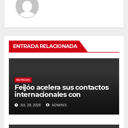
ENTRADA RELACIONADA
NOTICIAS
Feijóo acelera sus contactos
internacionales con
Latinoamérica como socio
JUL 28, 2026
ADMINS
prioritario en su agenda de
gobierno