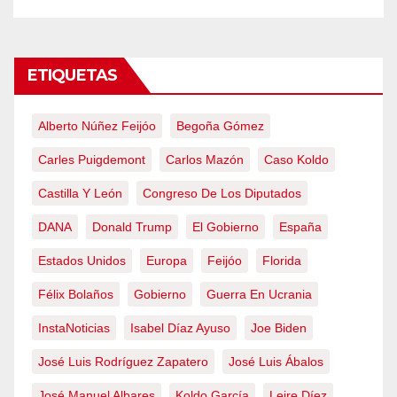
ETIQUETAS
Alberto Núñez Feijóo
Begoña Gómez
Carles Puigdemont
Carlos Mazón
Caso Koldo
Castilla Y León
Congreso De Los Diputados
DANA
Donald Trump
El Gobierno
España
Estados Unidos
Europa
Feijóo
Florida
Félix Bolaños
Gobierno
Guerra En Ucrania
InstaNoticias
Isabel Díaz Ayuso
Joe Biden
José Luis Rodríguez Zapatero
José Luis Ábalos
José Manuel Albares
Koldo García
Leire Díez