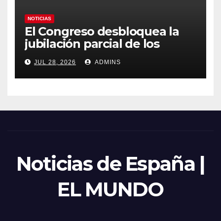
NOTICIAS
El Congreso desbloquea la
jubilación parcial de los
trabajadores laborales del
JUL 28, 2026
ADMINS
sector público
Noticias de España |
EL MUNDO