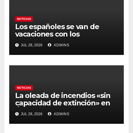
NOTICIAS
Los españoles se van de
vacaciones con los
carburantes hasta un 21%
JUL 28, 2026
ADMINS
más caros que el año pasado
y los hoteles disparados
NOTICIAS
La oleada de incendios «sin
capacidad de extinción» en
Ávila y al oeste de Madrid
JUL 28, 2026
ADMINS
obliga a declarar la
emergencia nacional