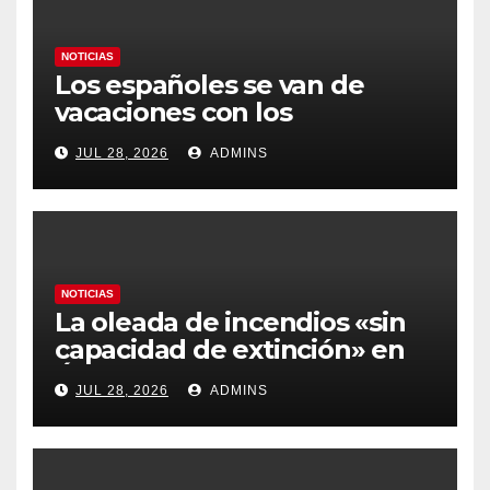
NOTICIAS
Los españoles se van de
vacaciones con los
carburantes hasta un 21%
JUL 28, 2026
ADMINS
más caros que el año pasado
y los hoteles disparados
NOTICIAS
La oleada de incendios «sin
capacidad de extinción» en
Ávila y al oeste de Madrid
JUL 28, 2026
ADMINS
obliga a declarar la
emergencia nacional