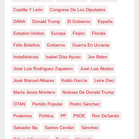
Castilla Y León
Congreso De Los Diputados
DANA
Donald Trump
El Gobierno
España
Estados Unidos
Europa
Feijóo
Florida
Félix Bolaños
Gobierno
Guerra En Ucrania
InstaNoticias
Isabel Díaz Ayuso
Joe Biden
José Luis Rodríguez Zapatero
José Luis Ábalos
José Manuel Albares
Koldo García
Leire Díez
María Jesús Montero
Noticias De Donald Trump
OTAN
Partido Popular
Pedro Sánchez
Podemos
Política
PP
PSOE
Ron DeSantis
Salvador Illa
Santos Cerdán
Sánchez