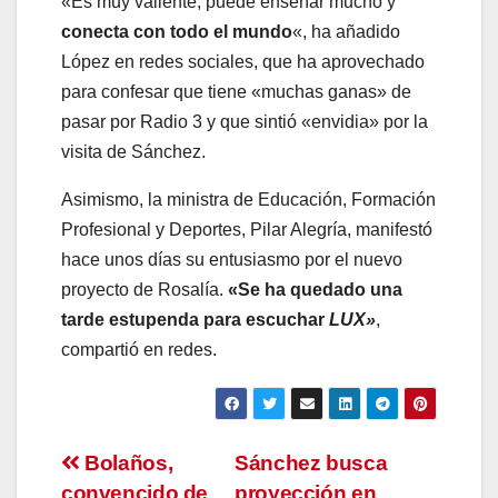
«Es muy valiente, puede enseñar mucho y
conecta con todo el mundo
«, ha añadido
López en redes sociales, que ha aprovechado
para confesar que tiene «muchas ganas» de
pasar por Radio 3 y que sintió «envidia» por la
visita de Sánchez.
Asimismo, la ministra de Educación, Formación
Profesional y Deportes, Pilar Alegría, manifestó
hace unos días su entusiasmo por el nuevo
proyecto de Rosalía.
«Se ha quedado una
tarde estupenda para escuchar
LUX»
,
compartió en redes.
Navegación
Bolaños,
Sánchez busca
convencido de
proyección en