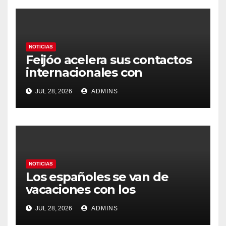
NOTICIAS
Feijóo acelera sus contactos
internacionales con
Latinoamérica como socio
JUL 28, 2026
ADMINS
prioritario en su agenda de
gobierno
NOTICIAS
Los españoles se van de
vacaciones con los
carburantes hasta un 21%
JUL 28, 2026
ADMINS
más caros que el año pasado