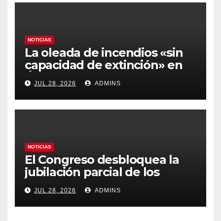
NOTICIAS
La oleada de incendios «sin
capacidad de extinción» en
Ávila y al oeste de Madrid
JUL 28, 2026
ADMINS
obliga a declarar la
emergencia nacional
NOTICIAS
El Congreso desbloquea la
jubilación parcial de los
trabajadores laborales del
JUL 28, 2026
ADMINS
sector público