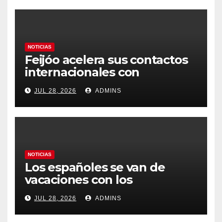
NOTICIAS
Feijóo acelera sus contactos
internacionales con
Latinoamérica como socio
JUL 28, 2026
ADMINS
prioritario en su agenda de
gobierno
NOTICIAS
Los españoles se van de
vacaciones con los
carburantes hasta un 21%
JUL 28, 2026
ADMINS
más caros que el año pasado
y los hoteles disparados