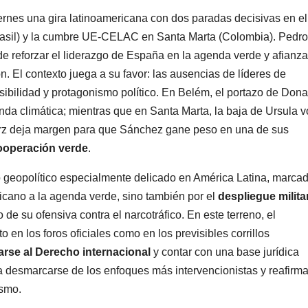
ernes una gira latinoamericana con dos paradas decisivas en el
Brasil) y la cumbre UE-CELAC en Santa Marta (Colombia). Pedro
de reforzar el liderazgo de España en la agenda verde y afianza
. El contexto juega a su favor: las ausencias de líderes de
sibilidad y protagonismo político. En Belém, el portazo de Dona
nda climática; mientras que en Santa Marta, la baja de Ursula 
rz deja margen para que Sánchez gane peso en una de sus
 cooperación verde
.
o geopolítico especialmente delicado en América Latina, marca
ricano a la agenda verde, sino también por el
despliegue milita
 de su ofensiva contra el narcotráfico. En este terreno, el
o en los foros oficiales como en los previsibles corrillos
arse al Derecho internacional
y contar con una base jurídica
a desmarcarse de los enfoques más intervencionistas y reafirma
ismo.