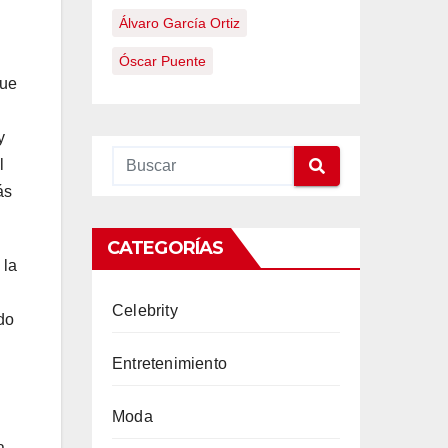
Álvaro García Ortiz
Óscar Puente
que
y
l
ás
CATEGORÍAS
 la
Celebrity
do
Entretenimiento
Moda
a.