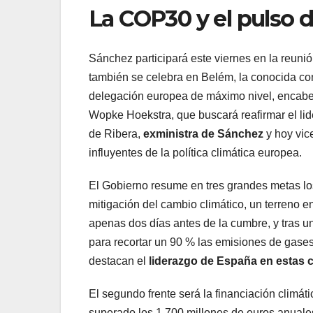
La COP30 y el pulso
Sánchez participará este viernes en la reuni
también se celebra en Belém, la conocida 
delegación europea de máximo nivel, encabe
Wopke Hoekstra, que buscará reafirmar el lid
de Ribera,
exministra de Sánchez
y hoy vi
influyentes de la política climática europea.
El Gobierno resume en tres grandes metas los
mitigación del cambio climático, un terreno e
apenas dos días antes de la cumbre, y tras u
para recortar un 90 % las emisiones de gase
destacan el
liderazgo de España en estas
El segundo frente será la financiación clim
superado los 1.700 millones de euros anual