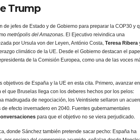
 de Trump
ón de jefes de Estado y de Gobierno para preparar la COP30 y 
como
metrópolis del Amazonas
. El Ejecutivo reivindica una
zada por Ursula von der Leyen, António Costa,
Teresa Ribera
erazgo climático de la UE. Desde el Gobierno destacan el pape
cepresidenta de la Comisión Europea, como una de las voces m
 objetivos de España y la UE en esta cita. Primero, avanzar en
n el que Bruselas llega con los deberes hechos por los pelos:
na madrugada de negociación, los Veintisiete sellaron un acuer
s de efecto invernadero en 2040. Fuentes gubernamentales
 conversaciones
para que el objetivo no se viera perjudicado.
ática, donde Sánchez también pretende sacar pecho: España ha
es, por encima del compromiso asumido, señalan desde Monclo