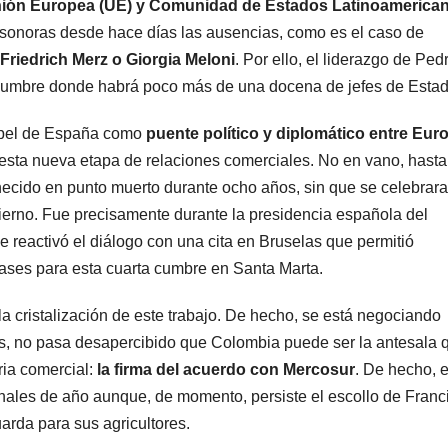
nión Europea (UE) y Comunidad de Estados Latinoamerica
 sonoras desde hace días las ausencias, como es el caso de
riedrich Merz o Giorgia Meloni
. Por ello, el liderazgo de Ped
cumbre donde habrá poco más de una docena de jefes de Estad
papel de España como
puente político y diplomático entre Eur
n esta nueva etapa de relaciones comerciales. No en vano, hasta
ido en punto muerto durante ocho años, sin que se celebrara
erno. Fue precisamente durante la presidencia española del
e reactivó el diálogo con una cita en Bruselas que permitió
s bases para esta cuarta cumbre en Santa Marta.
 la cristalización de este trabajo. De hecho, se está negociando
s, no pasa desapercibido que Colombia puede ser la antesala 
ria comercial:
la firma del acuerdo con Mercosur
. De hecho, 
nales de año aunque, de momento, persiste el escollo de Franc
arda para sus agricultores.