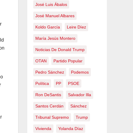
José Luis Ábalos
José Manuel Albares
r
Koldo García
Leire Díez
María Jesús Montero
ld
von
Noticias De Donald Trump
OTAN
Partido Popular
Pedro Sánchez
Podemos
do
Política
PP
PSOE
r
Ron DeSantis
Salvador Illa
Santos Cerdán
Sánchez
r
Tribunal Supremo
Trump
Vivienda
Yolanda Díaz