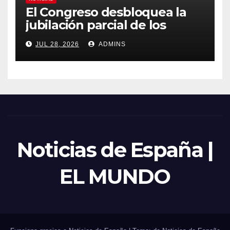
El Congreso desbloquea la
jubilación parcial de los
trabajadores laborales del
JUL 28, 2026
ADMINS
sector público
Noticias de España |
EL MUNDO