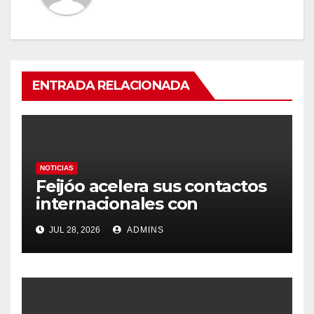
ENTRADA RELACIONADA
NOTICIAS
Feijóo acelera sus contactos
internacionales con
Latinoamérica como socio
JUL 28, 2026
ADMINS
prioritario en su agenda de
gobierno