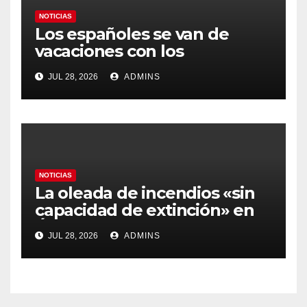
NOTICIAS
Los españoles se van de
vacaciones con los
carburantes hasta un 21%
JUL 28, 2026
ADMINS
más caros que el año pasado
y los hoteles disparados
NOTICIAS
La oleada de incendios «sin
capacidad de extinción» en
Ávila y al oeste de Madrid
JUL 28, 2026
ADMINS
obliga a declarar la
emergencia nacional