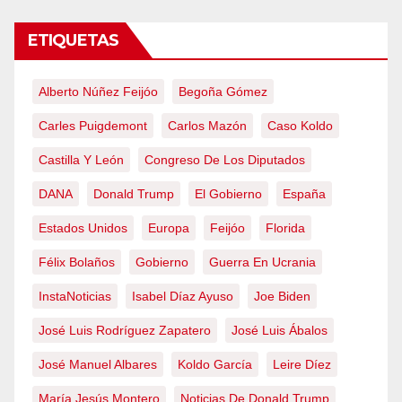
ETIQUETAS
Alberto Núñez Feijóo
Begoña Gómez
Carles Puigdemont
Carlos Mazón
Caso Koldo
Castilla Y León
Congreso De Los Diputados
DANA
Donald Trump
El Gobierno
España
Estados Unidos
Europa
Feijóo
Florida
Félix Bolaños
Gobierno
Guerra En Ucrania
InstaNoticias
Isabel Díaz Ayuso
Joe Biden
José Luis Rodríguez Zapatero
José Luis Ábalos
José Manuel Albares
Koldo García
Leire Díez
María Jesús Montero
Noticias De Donald Trump