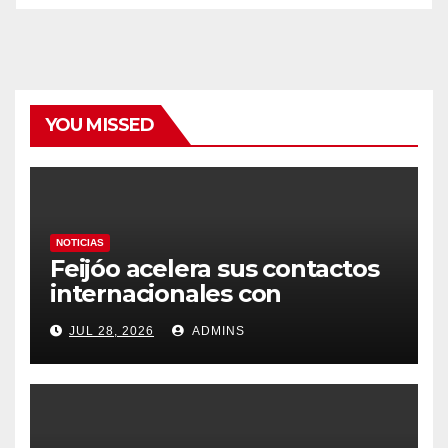
YOU MISSED
NOTICIAS
Feijóo acelera sus contactos
internacionales con
Latinoamérica como socio
JUL 28, 2026
ADMINS
prioritario en su agenda de
gobierno