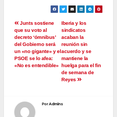
Navegación
Junts sostiene
Iberia y los
que su voto al
sindicatos
de
decreto ‘ómnibus’
acaban la
entradas
del Gobierno será
reunión sin
un «no gigante» y el
acuerdo y se
PSOE se lo afea:
mantiene la
«No es entendible»
huelga para el fin
de semana de
Reyes
Por
Admins