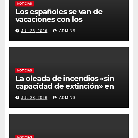
NOTICIAS
Los españoles se van de
vacaciones con los
carburantes hasta un 21%
JUL 28, 2026
ADMINS
más caros que el año pasado
y los hoteles disparados
NOTICIAS
La oleada de incendios «sin
capacidad de extinción» en
Ávila y al oeste de Madrid
JUL 28, 2026
ADMINS
obliga a declarar la
emergencia nacional
NOTICIAS