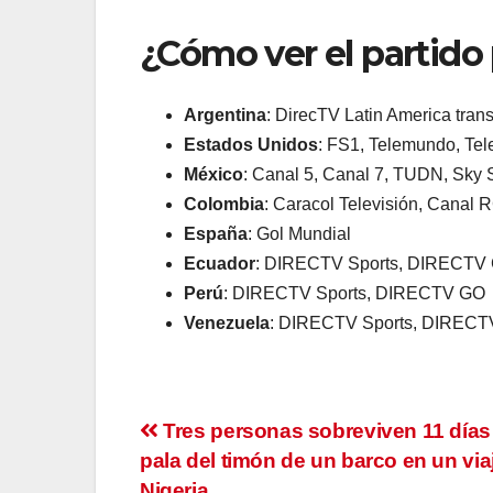
¿Cómo ver el partido 
Argentina
: DirecTV Latin America trans
Estados Unidos
: FS1, Telemundo, Te
México
: Canal 5, Canal 7, TUDN, Sky S
Colombia
: Caracol Televisión, Cana
España
: Gol Mundial
Ecuador
: DIRECTV Sports, DIRECTV
Perú
: DIRECTV Sports, DIRECTV GO
Venezuela
: DIRECTV Sports, DIRECT
Navegación
Tres personas sobreviven 11 días 
pala del timón de un barco en un vi
de
Nigeria