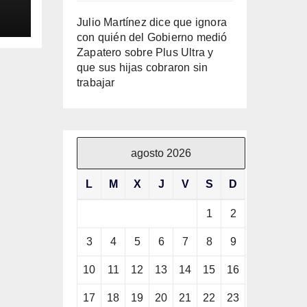
ila
Julio Martínez dice que ignora
con quién del Gobierno medió
Zapatero sobre Plus Ultra y
que sus hijas cobraron sin
trabajar
agosto 2026
L
M
X
J
V
S
D
1
2
3
4
5
6
7
8
9
10
11
12
13
14
15
16
17
18
19
20
21
22
23