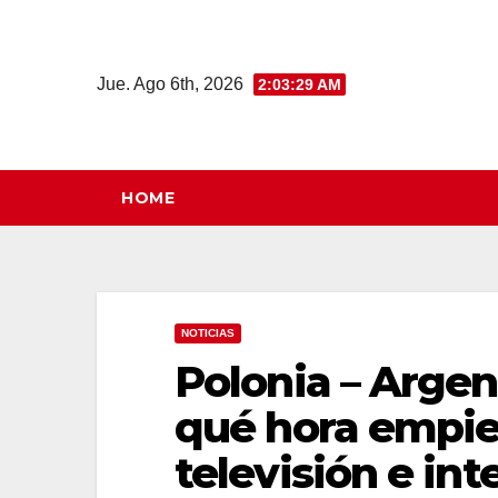
Saltar
al
contenido
Jue. Ago 6th, 2026
2:03:30 AM
HOME
NOTICIAS
Polonia – Argen
qué hora empie
televisión e int