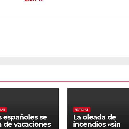
CIAS
NOTICIAS
s españoles se
La oleada de
n de vacaciones
incendios «sin