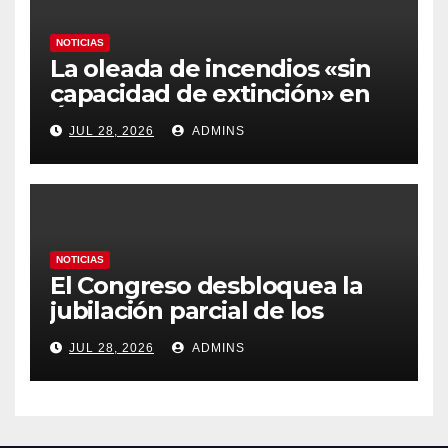
NOTICIAS
La oleada de incendios «sin
capacidad de extinción» en
Ávila y al oeste de Madrid
JUL 28, 2026
ADMINS
obliga a declarar la
emergencia nacional
NOTICIAS
El Congreso desbloquea la
jubilación parcial de los
trabajadores laborales del
JUL 28, 2026
ADMINS
sector público