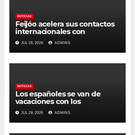
NOTICIAS
Feijóo acelera sus contactos
internacionales con
Latinoamérica como socio
JUL 28, 2026
ADMINS
prioritario en su agenda de
gobierno
NOTICIAS
Los españoles se van de
vacaciones con los
carburantes hasta un 21%
JUL 28, 2026
ADMINS
más caros que el año pasado
y los hoteles disparados