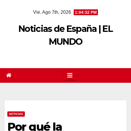
Saltar
Vie. Ago 7th, 2026
1:04:33 PM
al
contenido
Noticias de España | EL
MUNDO
NOTICIAS
Por qué la