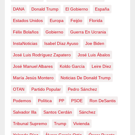
DANA
Donald Trump
El Gobierno
España
Estados Unidos
Europa
Feijóo
Florida
Félix Bolaños
Gobierno
Guerra En Ucrania
InstaNoticias
Isabel Díaz Ayuso
Joe Biden
José Luis Rodríguez Zapatero
José Luis Ábalos
José Manuel Albares
Koldo García
Leire Díez
María Jesús Montero
Noticias De Donald Trump
OTAN
Partido Popular
Pedro Sánchez
Podemos
Política
PP
PSOE
Ron DeSantis
Salvador Illa
Santos Cerdán
Sánchez
Tribunal Supremo
Trump
Vivienda