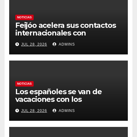
NOTICIAS
Feijóo acelera sus contactos
internacionales con
Latinoamérica como socio
JUL 28, 2026
ADMINS
prioritario en su agenda de
gobierno
NOTICIAS
Los españoles se van de
vacaciones con los
carburantes hasta un 21%
JUL 28, 2026
ADMINS
más caros que el año pasado
y los hoteles disparados