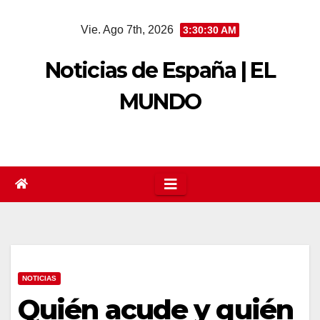
Saltar
Vie. Ago 7th, 2026
3:30:30 AM
al
contenido
Noticias de España | EL
MUNDO
NOTICIAS
Quién acude y quién