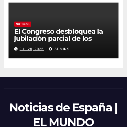
NOTICIAS
El Congreso desbloquea la
jubilación parcial de los
trabajadores laborales del
JUL 28, 2026
ADMINS
sector público
Noticias de España |
EL MUNDO