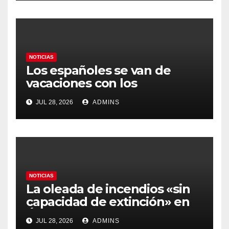
gobierno
NOTICIAS
Los españoles se van de
vacaciones con los
carburantes hasta un 21%
JUL 28, 2026
ADMINS
más caros que el año pasado
y los hoteles disparados
NOTICIAS
La oleada de incendios «sin
capacidad de extinción» en
Ávila y al oeste de Madrid
JUL 28, 2026
ADMINS
obliga a declarar la