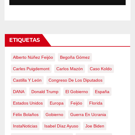
emergencia nacional
ETIQUETAS
Alberto Núñez Feijóo
Begoña Gómez
Carles Puigdemont
Carlos Mazón
Caso Koldo
Castilla Y León
Congreso De Los Diputados
DANA
Donald Trump
El Gobierno
España
Estados Unidos
Europa
Feijóo
Florida
Félix Bolaños
Gobierno
Guerra En Ucrania
InstaNoticias
Isabel Díaz Ayuso
Joe Biden