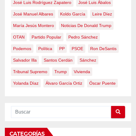
José Luis Rodríguez Zapatero
José Luis Ábalos
José Manuel Albares
Koldo García
Leire Díez
María Jesús Montero
Noticias De Donald Trump
OTAN
Partido Popular
Pedro Sánchez
Podemos
Política
PP
PSOE
Ron DeSantis
Salvador Illa
Santos Cerdán
Sánchez
Tribunal Supremo
Trump
Vivienda
Yolanda Díaz
Álvaro García Ortiz
Óscar Puente
CATEGORÍAS