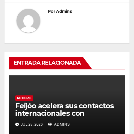
Por
Admins
ENTRADA RELACIONADA
NOTICIAS
Feijóo acelera sus contactos
internacionales con
Latinoamérica como socio
JUL 28, 2026
ADMINS
prioritario en su agenda de