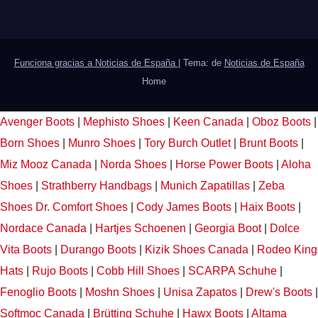
Funciona gracias a Noticias de España
|
Tema: de
Noticias de España
Home
Avenger Boots
|
Mephisto Shoes
|
Keen Canada
|
Oboz Boots
|
Born Shoes
|
Munro Shoes
|
Tory Burch Outlet
|
Brunt Boots
|
Miz Mooz Canada
|
Norda Shoes
|
Horse Power Boots
|
Aloha
Shoes
|
Strathberry Handbags
|
Munich Zapatillas
|
Zeba
Shoes
Dr. Comfort Shoes
|
Cody James Boots
|
Haix Boots
|
Nordace Canada
|
Hartjes Schoenen
|
Georgia Boot
|
Dolce
Vita Boots
|
Durango Boots
|
Kizik Shoes Canada
|
Rodeo King
Hats
|
Rujo Boots
|
Cobb Hill Shoes
|
SCARPA Schuhe
|
Fenoglio Boots
|
Moshn Shoes
|
Unisa Zapatos
|
Drew's Boots
|
Softmoc Canada
|
Brütting Schuhe
|
Hawx Boots
|
Altama