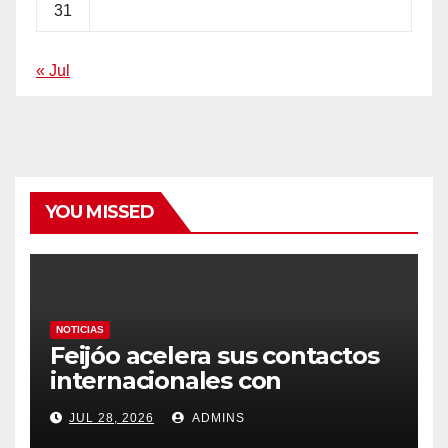
31
« Jul
YOU MISSED
NOTICIAS
Feijóo acelera sus contactos
internacionales con
Latinoamérica como socio
JUL 28, 2026
ADMINS
prioritario en su agenda de