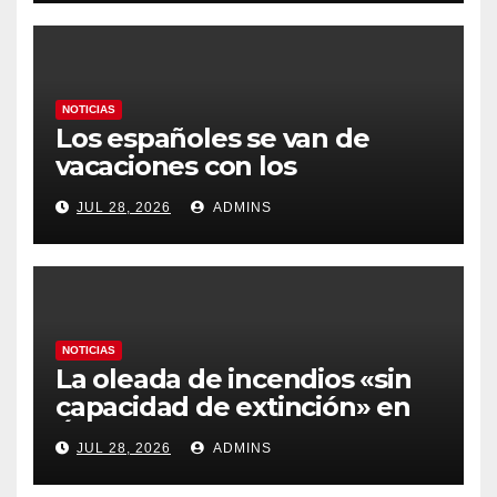
gobierno
NOTICIAS
Los españoles se van de
vacaciones con los
carburantes hasta un 21%
JUL 28, 2026
ADMINS
más caros que el año pasado
y los hoteles disparados
NOTICIAS
La oleada de incendios «sin
capacidad de extinción» en
Ávila y al oeste de Madrid
JUL 28, 2026
ADMINS
obliga a declarar la
emergencia nacional