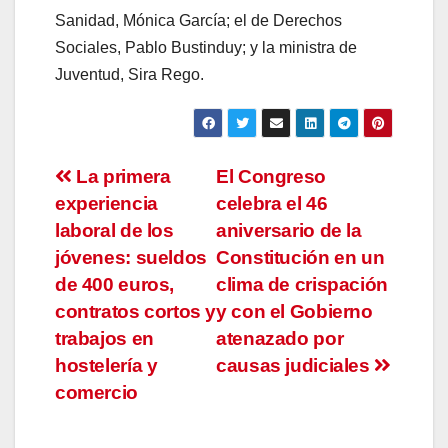
Sanidad, Mónica García; el de Derechos
Sociales, Pablo Bustinduy; y la ministra de
Juventud, Sira Rego.
Navegación
La primera
El Congreso
experiencia
celebra el 46
de
laboral de los
aniversario de la
entradas
jóvenes: sueldos
Constitución en un
de 400 euros,
clima de crispación
contratos cortos y
y con el Gobierno
trabajos en
atenazado por
hostelería y
causas judiciales
comercio