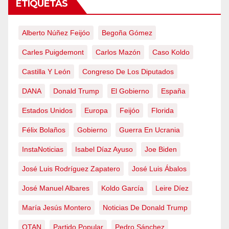
ETIQUETAS
Alberto Núñez Feijóo
Begoña Gómez
Carles Puigdemont
Carlos Mazón
Caso Koldo
Castilla Y León
Congreso De Los Diputados
DANA
Donald Trump
El Gobierno
España
Estados Unidos
Europa
Feijóo
Florida
Félix Bolaños
Gobierno
Guerra En Ucrania
InstaNoticias
Isabel Díaz Ayuso
Joe Biden
José Luis Rodríguez Zapatero
José Luis Ábalos
José Manuel Albares
Koldo García
Leire Díez
María Jesús Montero
Noticias De Donald Trump
OTAN
Partido Popular
Pedro Sánchez