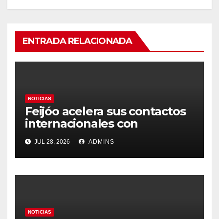
ENTRADA RELACIONADA
NOTICIAS
Feijóo acelera sus contactos
internacionales con
Latinoamérica como socio
JUL 28, 2026
ADMINS
prioritario en su agenda de
gobierno
NOTICIAS