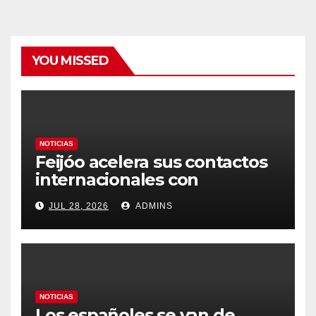
YOU MISSED
NOTICIAS
Feijóo acelera sus contactos
internacionales con
Latinoamérica como socio
JUL 28, 2026
ADMINS
prioritario en su agenda de
gobierno
NOTICIAS
Los españoles se van de