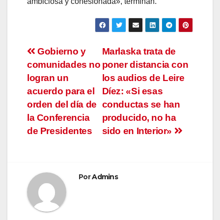
ambiciosa y cohesionada», terminan.
Navegación
Gobierno y
Marlaska trata de
comunidades no
poner distancia con
de
logran un
los audios de Leire
entradas
acuerdo para el
Díez: «Si esas
orden del día de
conductas se han
la Conferencia
producido, no ha
de Presidentes
sido en Interior»
Por
Admins