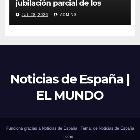
jubilación parcial de los
trabajadores laborales del
JUL 28, 2026
ADMINS
sector público
Noticias de España |
EL MUNDO
Funciona gracias a Noticias de España
|
Tema: de
Noticias de España
Home