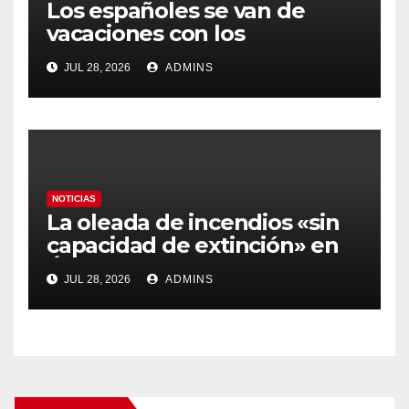
Los españoles se van de
vacaciones con los
carburantes hasta un 21%
JUL 28, 2026
ADMINS
más caros que el año pasado
y los hoteles disparados
NOTICIAS
La oleada de incendios «sin
capacidad de extinción» en
Ávila y al oeste de Madrid
JUL 28, 2026
ADMINS
obliga a declarar la
emergencia nacional