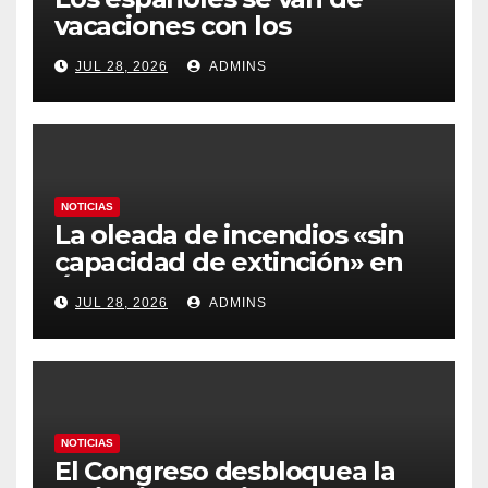
vacaciones con los
carburantes hasta un 21%
JUL 28, 2026
ADMINS
más caros que el año pasado
y los hoteles disparados
NOTICIAS
La oleada de incendios «sin
capacidad de extinción» en
Ávila y al oeste de Madrid
JUL 28, 2026
ADMINS
obliga a declarar la
emergencia nacional
NOTICIAS
El Congreso desbloquea la