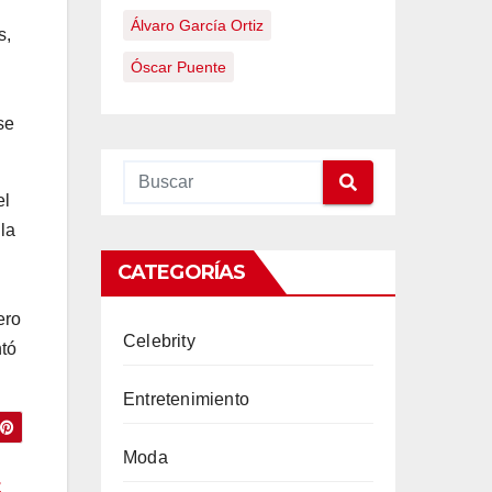
Álvaro García Ortiz
s,
Óscar Puente
se
el
la
CATEGORÍAS
ero
Celebrity
ntó
Entretenimiento
Moda
z