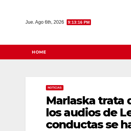
Saltar
al
contenido
Jue. Ago 6th, 2026
9:13:17 PM
HOME
NOTICIAS
Marlaska trata 
los audios de Le
conductas se h