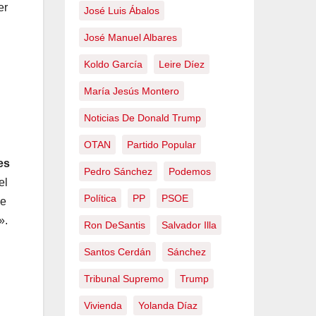
er
José Luis Ábalos
José Manuel Albares
Koldo García
Leire Díez
María Jesús Montero
Noticias De Donald Trump
OTAN
Partido Popular
es
Pedro Sánchez
Podemos
el
Política
PP
PSOE
de
».
Ron DeSantis
Salvador Illa
Santos Cerdán
Sánchez
Tribunal Supremo
Trump
Vivienda
Yolanda Díaz