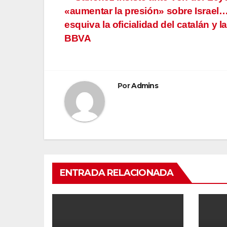
Navegación
«aumentar la presión» sobre Israel…
de
esquiva la oficialidad del catalán y l
entradas
BBVA
Por
Admins
ENTRADA RELACIONADA