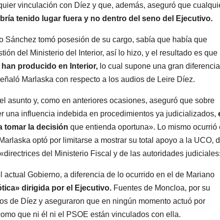
quier vinculación con Díez y que, además, aseguró que cualqui
bría tenido lugar fuera y no dentro del seno del Ejecutivo.
ro Sánchez tomó posesión de su cargo, sabía que había que
n del Ministerio del Interior, así lo hizo, y el resultado es que
 han producido en Interior,
lo cual supone una gran diferencia
señaló Marlaska con respecto a los audios de Leire Díez.
n el asunto y, como en anteriores ocasiones, aseguró que sobre
 una influencia indebida en procedimientos ya judicializados,
ra tomar la decisión
que entienda oportuna». Lo mismo ocurrió 
Marlaska optó por limitarse a mostrar su total apoyo a la UCO, 
irectrices del Ministerio Fiscal y de las autoridades judiciales
el actual Gobierno, a diferencia de lo ocurrido en el de Mariano
tica» dirigida por el Ejecutivo.
Fuentes de Moncloa, por su
ientos de Díez y aseguraron que en ningún momento actuó por
omo que ni él ni el PSOE están vinculados con ella.