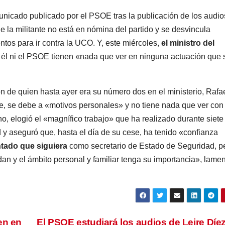
unicado publicado por el PSOE tras la publicación de los audio
ue la militante no está en nómina del partido y se desvincula
tos para ir contra la UCO. Y, este miércoles,
el ministro del
 él ni el PSOE tienen «nada que ver en ninguna actuación que 
ón de quien hasta ayer era su número dos en el ministerio, Rafa
de, se debe a «motivos personales» y no tiene nada que ver con 
ho, elogió el «magnífico trabajo» que ha realizado durante siete
 y aseguró que, hasta el día de su cese, ha tenido «confianza
tado que siguiera
como secretario de Estado de Seguridad, p
an y el ámbito personal y familiar tenga su importancia», lame
en en
El PSOE estudiará los audios de Leire Díe