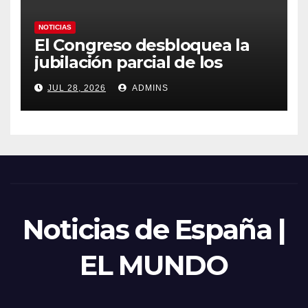
NOTICIAS
El Congreso desbloquea la
jubilación parcial de los
trabajadores laborales del
JUL 28, 2026
ADMINS
sector público
Noticias de España |
EL MUNDO