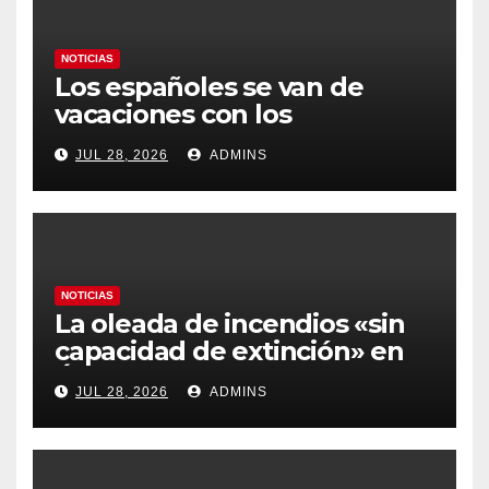
NOTICIAS
Los españoles se van de
vacaciones con los
carburantes hasta un 21%
JUL 28, 2026
ADMINS
más caros que el año pasado
y los hoteles disparados
NOTICIAS
La oleada de incendios «sin
capacidad de extinción» en
Ávila y al oeste de Madrid
JUL 28, 2026
ADMINS
obliga a declarar la
emergencia nacional