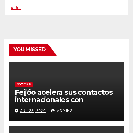
« Jul
YOU MISSED
NOTICIAS
Feijóo acelera sus contactos
internacionales con
Latinoamérica como socio
JUL 28, 2026
ADMINS
prioritario en su agenda de
gobierno