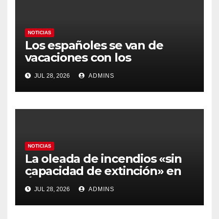
NOTICIAS
Los españoles se van de
vacaciones con los
carburantes hasta un 21%
JUL 28, 2026
ADMINS
más caros que el año pasado
y los hoteles disparados
NOTICIAS
La oleada de incendios «sin
capacidad de extinción» en
Ávila y al oeste de Madrid
JUL 28, 2026
ADMINS
obliga a declarar la
emergencia nacional