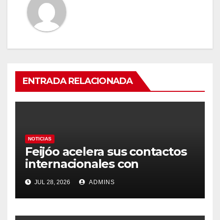
ENTRADA RELACIONADA
NOTICIAS
Feijóo acelera sus contactos
internacionales con
Latinoamérica como socio
JUL 28, 2026
ADMINS
prioritario en su agenda de
gobierno