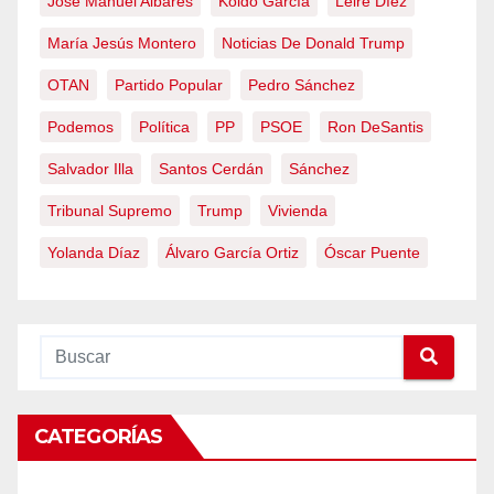
José Manuel Albares
Koldo García
Leire Díez
María Jesús Montero
Noticias De Donald Trump
OTAN
Partido Popular
Pedro Sánchez
Podemos
Política
PP
PSOE
Ron DeSantis
Salvador Illa
Santos Cerdán
Sánchez
Tribunal Supremo
Trump
Vivienda
Yolanda Díaz
Álvaro García Ortiz
Óscar Puente
CATEGORÍAS