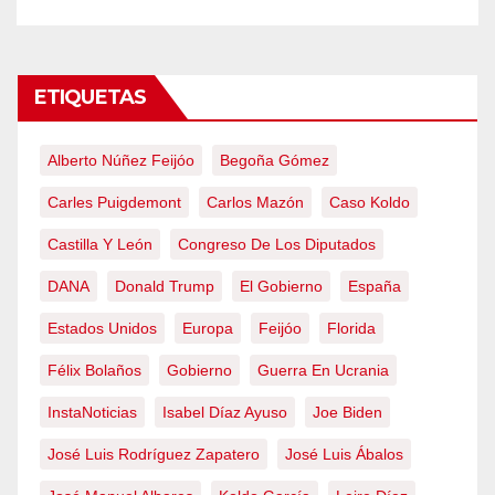
ETIQUETAS
Alberto Núñez Feijóo
Begoña Gómez
Carles Puigdemont
Carlos Mazón
Caso Koldo
Castilla Y León
Congreso De Los Diputados
DANA
Donald Trump
El Gobierno
España
Estados Unidos
Europa
Feijóo
Florida
Félix Bolaños
Gobierno
Guerra En Ucrania
InstaNoticias
Isabel Díaz Ayuso
Joe Biden
José Luis Rodríguez Zapatero
José Luis Ábalos