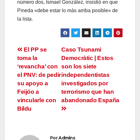
número dos, Ismael González, insistió en que
Pineda «debe estar lo más arriba posible» de
la lista.
Navegación
El PP se
Caso Tsunami
toma la
Democràtic | Estos
de
‘revancha’ con
son los siete
entradas
el PNV: de pedir
independentistas
su apoyo a
investigados por
Feijóo a
terrorismo que han
vincularle con
abandonado España
Bildu
Por
Admins