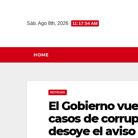
Saltar
al
contenido
Sáb. Ago 8th, 2026
11:17:55 AM
HOME
NOTICIAS
El Gobierno vuel
casos de corrup
desoye el aviso 