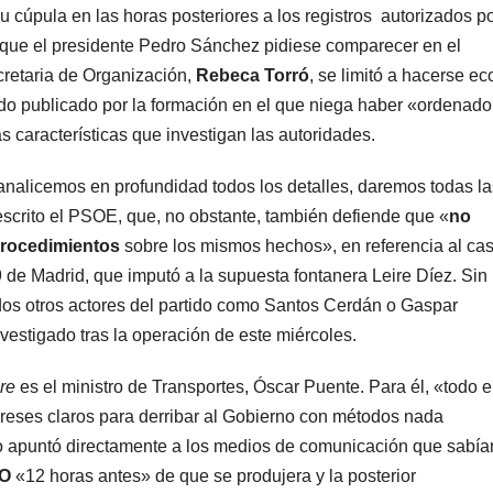
su cúpula en las horas posteriores a los registros autorizados p
e que el presidente Pedro Sánchez pidiese comparecer en el
cretaria de Organización,
Rebeca Torró
, se limitó a hacerse ec
do publicado por la formación en el que niega haber «ordenado
características que investigan las autoridades.
analicemos en profundidad todos los detalles, daremos todas la
 escrito el PSOE, que, no obstante, también defiende que «
no
 procedimientos
sobre los mismos hechos», en referencia al ca
 de Madrid, que imputó a la supuesta fontanera Leire Díez. Sin
os otros actores del partido como Santos Cerdán o Gaspar
nvestigado tras la operación de este miércoles.
re
es el ministro de Transportes, Óscar Puente. Para él, «todo e
eses claros para derribar al Gobierno con métodos nada
tro apuntó directamente a los medios de comunicación que sabía
CO
«12 horas antes» de que se produjera y la posterior