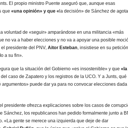
ts. El propio ministro Puente aseguró que, aunque esas
s que
«una opinión» y que «
la decisión» de Sánchez de agota
en la voluntad de «seguir» amparándose en una militancia «más
 no va a haber elecciones y no va a apoyar una posible moci
el presidente del PNV,
Aitor Esteban
, insistiese en su petició
o a su fin».
ura que la situación del Gobierno «es insostenible» y que
«la
 del caso de Zapatero y los registros de la UCO. Y a Junts, qué
é argumentos» puede dar ya para no convocar elecciones dada 
l presidente ofrezca explicaciones sobre los casos de corrupci
 de Sánchez, los republicanos han pedido formalmente junto a 
 «La gente se merece una izquierda que deje de dar