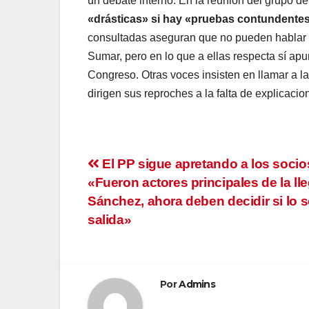
un debate interno. En la reunión del grupo d
«drásticas» si hay «pruebas contundente
consultadas aseguran que no pueden hablar po
Sumar, pero en lo que a ellas respecta sí apu
Congreso. Otras voces insisten en llamar a la
dirigen sus reproches a la falta de explicacio
Navegación
El PP sigue apretando a los socio
«Fueron actores principales de la ll
de
Sánchez, ahora deben decidir si lo 
entradas
salida»
Por
Admins