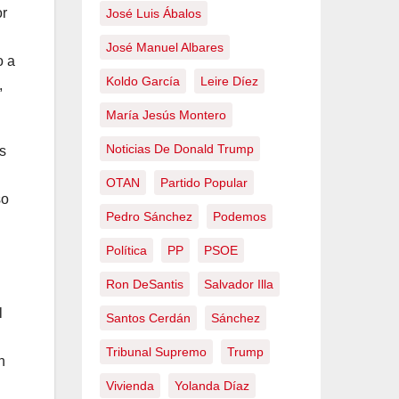
or
José Luis Ábalos
José Manuel Albares
o a
Koldo García
Leire Díez
,
María Jesús Montero
Noticias De Donald Trump
s
OTAN
Partido Popular
so
Pedro Sánchez
Podemos
Política
PP
PSOE
Ron DeSantis
Salvador Illa
l
Santos Cerdán
Sánchez
Tribunal Supremo
Trump
n
Vivienda
Yolanda Díaz