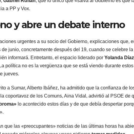
o,
Gabriel Rufián
, que lo único que «salva al Gobierno es que l
cia a PP y Vox.
no y abre un debate interno
ciones urgentes a su socio del Gobierno, explicaciones que, e
s de junio, concretamente después del 19, cuando se celebre la
én informará. Entretanto, el espacio liderado por
Yolanda Díaz
La política no es la vergüenza que se está viendo durante estos
e jueves.
ito a Sumar, Alberto Ibáñez, ha admitido que la confianza de lo
 la coportavoz de los Comuns, Aina Vidal, advirtió al PSOE de 
 broma»
lo acontecido estos días y de que debía despertar por
».
n que las «preocupantes» noticias de las últimas horas ha abie