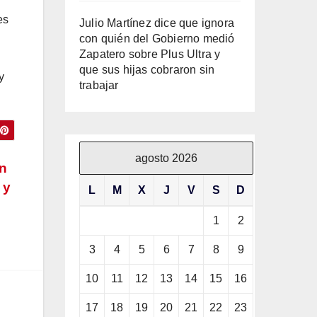
es
Julio Martínez dice que ignora
con quién del Gobierno medió
Zapatero sobre Plus Ultra y
que sus hijas cobraron sin
y
trabajar
agosto 2026
ón
 y
L
M
X
J
V
S
D
1
2
3
4
5
6
7
8
9
10
11
12
13
14
15
16
17
18
19
20
21
22
23