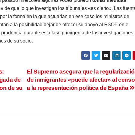
el pasado miércoles algunas voces pidieron
tomar medidas
s»
de que lo que investigan los tribunales «es cierto». Las fuent
r la forma en la que actuarían en ese caso los ministros de
ntan a la posibilidad dejar de ofrecer su apoyo al PSOE en el
 prudencia durante esta fase primigenia de las investigaciones 
nes de su socio.
s:
El Supremo asegura que la regularizaci
egada de
de inmigrantes «puede afectar» al censo
son de su
a la representación política de España