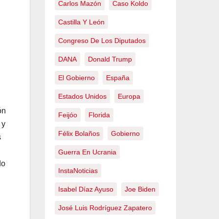
Carlos Mazón
Caso Koldo
Castilla Y León
Congreso De Los Diputados
DANA
Donald Trump
El Gobierno
España
Estados Unidos
Europa
ón
Feijóo
Florida
 y
Félix Bolaños
Gobierno
s
Guerra En Ucrania
do
InstaNoticias
Isabel Díaz Ayuso
Joe Biden
José Luis Rodríguez Zapatero