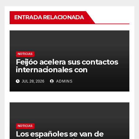
ENTRADA RELACIONADA
NOTICIAS
Feijóo acelera sus contactos
internacionales con
Latinoamérica como socio
JUL 28, 2026
ADMINS
prioritario en su agenda de
gobierno
NOTICIAS
Los españoles se van de