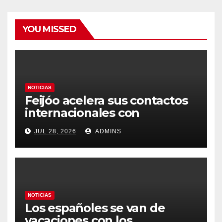
YOU MISSED
NOTICIAS
Feijóo acelera sus contactos
internacionales con
Latinoamérica como socio
JUL 28, 2026
ADMINS
prioritario en su agenda de
gobierno
NOTICIAS
Los españoles se van de
vacaciones con los