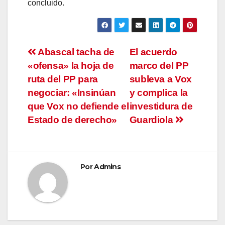
concluido.
Navegación
Abascal tacha de
El acuerdo
«ofensa» la hoja de
marco del PP
de
ruta del PP para
subleva a Vox
entradas
negociar: «Insinúan
y complica la
que Vox no defiende el
investidura de
Estado de derecho»
Guardiola
Por
Admins