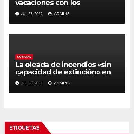
vacaciones con los
carburantes hasta un 21%
JUL 28, 2026
ADMINS
más caros que el año pasado
y los hoteles disparados
NOTICIAS
La oleada de incendios «sin
capacidad de extinción» en
Ávila y al oeste de Madrid
JUL 28, 2026
ADMINS
obliga a declarar la
emergencia nacional
ETIQUETAS