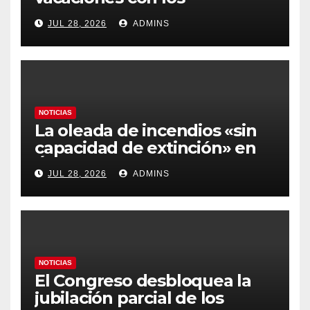
carburantes hasta un 21%
JUL 28, 2026
ADMINS
más caros que el año pasado
y los hoteles disparados
NOTICIAS
La oleada de incendios «sin
capacidad de extinción» en
Ávila y al oeste de Madrid
JUL 28, 2026
ADMINS
obliga a declarar la
emergencia nacional
NOTICIAS
El Congreso desbloquea la
jubilación parcial de los