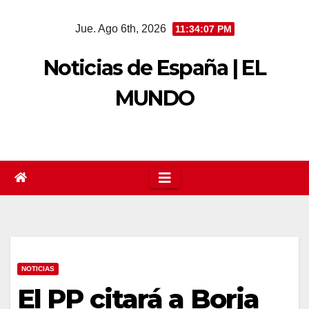
Saltar
Jue. Ago 6th, 2026
11:34:08 PM
al
contenido
Noticias de España | EL
MUNDO
NOTICIAS
El PP citará a Borja