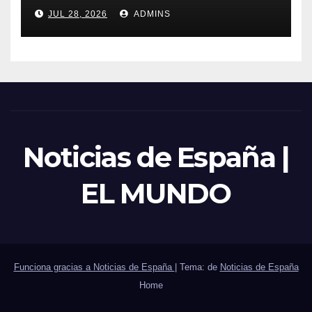
trabajadores laborales del
JUL 28, 2026
ADMINS
sector público
Noticias de España |
EL MUNDO
Funciona gracias a Noticias de España
|
Tema: de
Noticias de España
Home