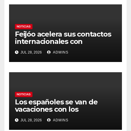
NOTICIAS
Feijóo acelera sus contactos
internacionales con
Latinoamérica como socio
JUL 28, 2026
ADMINS
prioritario en su agenda de
gobierno
NOTICIAS
Los españoles se van de
vacaciones con los
carburantes hasta un 21%
JUL 28, 2026
ADMINS
más caros que el año pasado