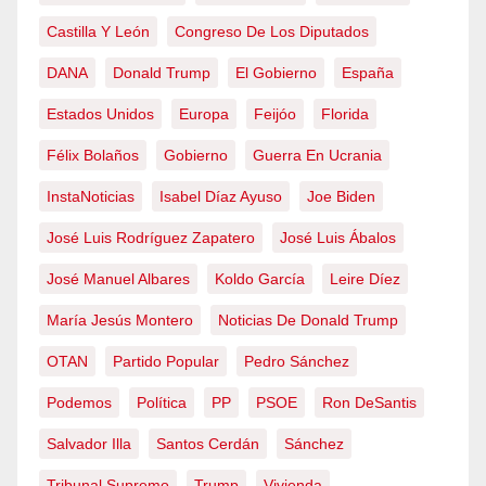
Castilla Y León
Congreso De Los Diputados
DANA
Donald Trump
El Gobierno
España
Estados Unidos
Europa
Feijóo
Florida
Félix Bolaños
Gobierno
Guerra En Ucrania
InstaNoticias
Isabel Díaz Ayuso
Joe Biden
José Luis Rodríguez Zapatero
José Luis Ábalos
José Manuel Albares
Koldo García
Leire Díez
María Jesús Montero
Noticias De Donald Trump
OTAN
Partido Popular
Pedro Sánchez
Podemos
Política
PP
PSOE
Ron DeSantis
Salvador Illa
Santos Cerdán
Sánchez
Tribunal Supremo
Trump
Vivienda