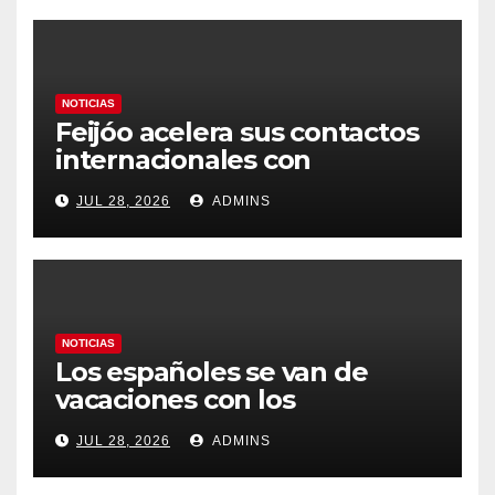
NOTICIAS
Feijóo acelera sus contactos
internacionales con
Latinoamérica como socio
JUL 28, 2026
ADMINS
prioritario en su agenda de
gobierno
NOTICIAS
Los españoles se van de
vacaciones con los
carburantes hasta un 21%
JUL 28, 2026
ADMINS
más caros que el año pasado
y los hoteles disparados