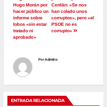
entradas
Hugo Morán por
Cerdán: «Se nos
hacer público un
han colado unos
informe sobre
corruptos», pero «el
lobos «sin estar
PSOE no es
tratado ni
corrupto»
aprobado»
Por
Admins
ENTRADA RELACIONADA