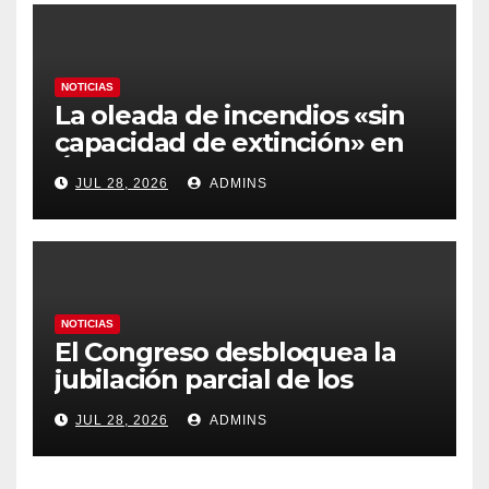
NOTICIAS
La oleada de incendios «sin
capacidad de extinción» en
Ávila y al oeste de Madrid
JUL 28, 2026
ADMINS
obliga a declarar la
emergencia nacional
NOTICIAS
El Congreso desbloquea la
jubilación parcial de los
trabajadores laborales del
JUL 28, 2026
ADMINS
sector público