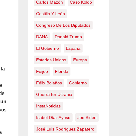
Carlos Mazón
Caso Koldo
Castilla Y León
Congreso De Los Diputados
DANA
Donald Trump
El Gobierno
España
Estados Unidos
Europa
 la
Feijóo
Florida
Félix Bolaños
Gobierno
e
de
Guerra En Ucrania
 un
InstaNoticias
vos
Isabel Díaz Ayuso
Joe Biden
José Luis Rodríguez Zapatero
a