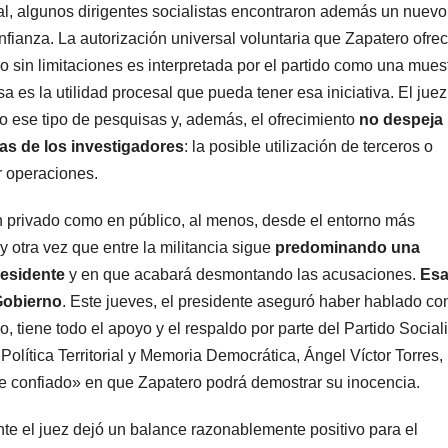
al, algunos dirigentes socialistas encontraron además un nuevo
ianza. La autorización universal voluntaria que Zapatero ofrec
io sin limitaciones es interpretada por el partido como una mues
a es la utilidad procesal que pueda tener esa iniciativa. El juez
 ese tipo de pesquisas y, además, el ofrecimiento
no despeja
has de los investigadores
: la posible utilización de terceros o
ar operaciones.
n privado como en público, al menos, desde el entorno más
otra vez que entre la militancia sigue
predominando una
residente
y en que acabará desmontando las acusaciones.
Es
Gobierno
. Este jueves, el presidente aseguró haber hablado co
, tiene todo el apoyo y el respaldo por parte del Partido Social
Política Territorial y Memoria Democrática, Ángel Víctor Torres,
e confiado» en que Zapatero podrá demostrar su inocencia.
te el juez dejó un balance razonablemente positivo para el