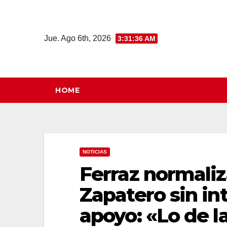
Saltar
al
contenido
Jue. Ago 6th, 2026
3:31:37 AM
HOME
NOTICIAS
Ferraz normaliz
Zapatero sin int
apoyo: «Lo de la