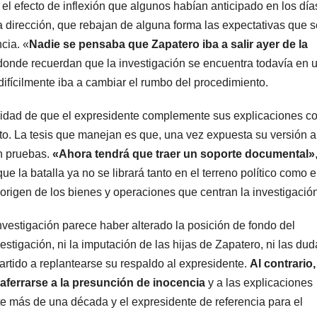
l efecto de inflexión que algunos habían anticipado en los día
a dirección, que rebajan de alguna forma las expectativas que s
cia. «
Nadie se pensaba que Zapatero iba a salir ayer de la
, donde recuerdan que la investigación se encuentra todavía en 
difícilmente iba a cambiar el rumbo del procedimiento.
esidad de que el expresidente complemente sus explicaciones c
to. La tesis que manejan es que, una vez expuesta su versión a
on pruebas.
«Ahora tendrá que traer un soporte documental»
e la batalla ya no se librará tanto en el terreno político como 
origen de los bienes y operaciones que centran la investigación
nvestigación parece haber alterado la posición de fondo del
stigación, ni la imputación de las hijas de Zapatero, ni las dud
partido a replantearse su respaldo al expresidente.
Al contrario,
aferrarse a la presunción de inocencia
y a las explicaciones
te más de una década y el expresidente de referencia para el