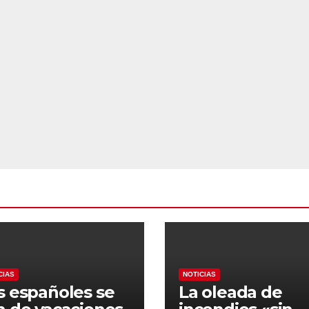
e el año pasado
Madrid obliga a
os hoteles
declarar la
sparados
emergencia
nacional
CIAS
NOTICIAS
s españoles se
La oleada de