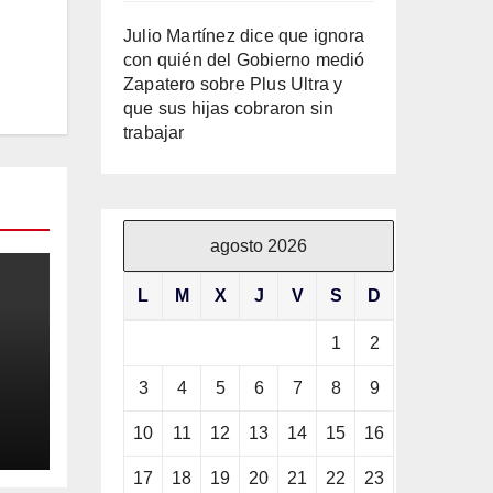
Julio Martínez dice que ignora
con quién del Gobierno medió
Zapatero sobre Plus Ultra y
que sus hijas cobraron sin
trabajar
agosto 2026
L
M
X
J
V
S
D
1
2
3
4
5
6
7
8
9
10
11
12
13
14
15
16
ila
17
18
19
20
21
22
23