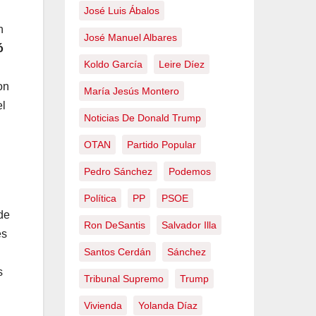
José Luis Ábalos
n
José Manuel Albares
ó
Koldo García
Leire Díez
on
María Jesús Montero
el
Noticias De Donald Trump
OTAN
Partido Popular
Pedro Sánchez
Podemos
Política
PP
PSOE
de
Ron DeSantis
Salvador Illa
es
Santos Cerdán
Sánchez
s
Tribunal Supremo
Trump
Vivienda
Yolanda Díaz