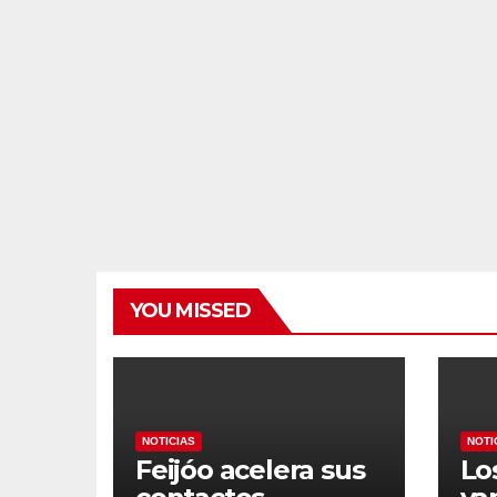
prioritario en su
qu
agenda de
y l
gobierno
di
YOU MISSED
NOTICIAS
NOTI
Feijóo acelera sus
Lo