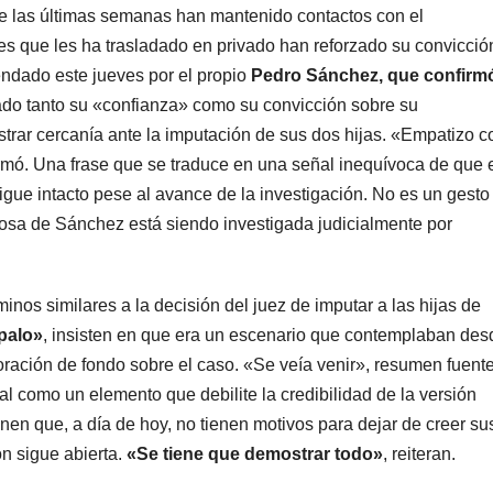
te las últimas semanas han mantenido contactos con el
es que les ha trasladado en privado han reforzado su convicció
ndado este jueves por el propio
Pedro Sánchez, que confirm
dado tanto su «confianza» como su convicción sobre su
trar cercanía ante la imputación de sus dos hijas. «Empatizo c
firmó. Una frase que se traduce en una señal inequívoca de que 
sigue intacto pese al avance de la investigación. No es un gesto
posa de Sánchez está siendo investigada judicialmente por
inos similares a la decisión del juez de imputar a las hijas de
palo»
, insisten en que era un escenario que contemplaban des
loración de fondo sobre el caso. «Se veía venir», resumen fuent
l como un elemento que debilite la credibilidad de la versión
enen que, a día de hoy, no tienen motivos para dejar de creer su
ón sigue abierta.
«Se tiene que demostrar todo»
, reiteran.