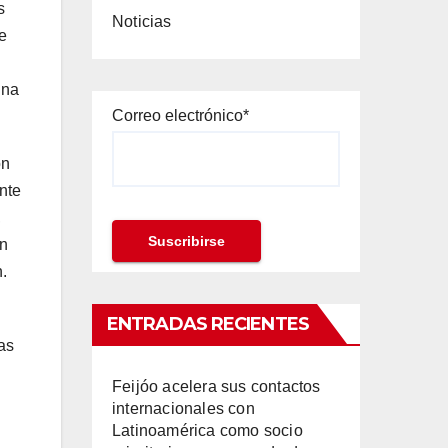
s
Noticias
e
una
Correo electrónico*
on
nte
,
en
.
ENTRADAS RECIENTES
as
Feijóo acelera sus contactos
internacionales con
Latinoamérica como socio