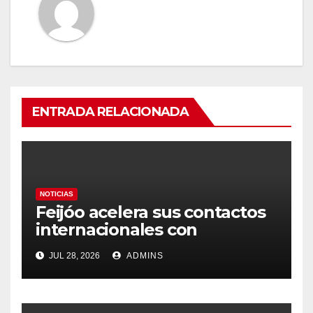
ENTRADA RELACIONADA
NOTICIAS
Feijóo acelera sus contactos
internacionales con
Latinoamérica como socio
JUL 28, 2026
ADMINS
prioritario en su agenda de
gobierno