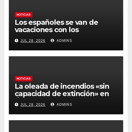
NOTICIAS
Los españoles se van de
vacaciones con los
carburantes hasta un 21%
JUL 28, 2026
ADMINS
más caros que el año pasado
y los hoteles disparados
NOTICIAS
La oleada de incendios «sin
capacidad de extinción» en
Ávila y al oeste de Madrid
JUL 28, 2026
ADMINS
obliga a declarar la
emergencia nacional