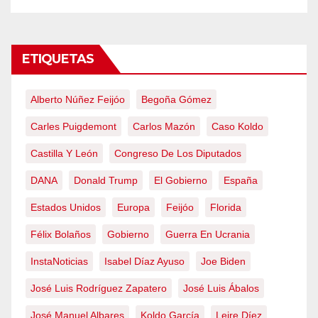
ETIQUETAS
Alberto Núñez Feijóo
Begoña Gómez
Carles Puigdemont
Carlos Mazón
Caso Koldo
Castilla Y León
Congreso De Los Diputados
DANA
Donald Trump
El Gobierno
España
Estados Unidos
Europa
Feijóo
Florida
Félix Bolaños
Gobierno
Guerra En Ucrania
InstaNoticias
Isabel Díaz Ayuso
Joe Biden
José Luis Rodríguez Zapatero
José Luis Ábalos
José Manuel Albares
Koldo García
Leire Díez