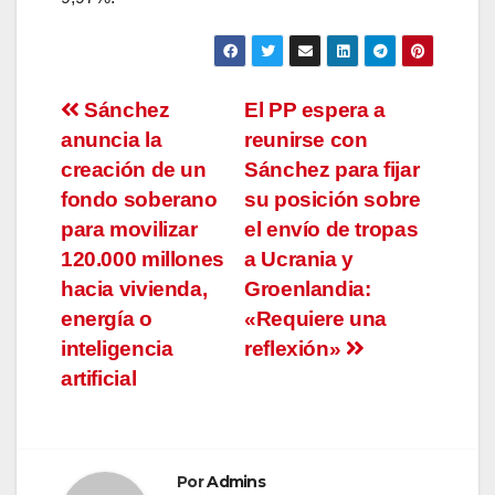
Navegación
Sánchez
El PP espera a
anuncia la
reunirse con
de
creación de un
Sánchez para fijar
entradas
fondo soberano
su posición sobre
para movilizar
el envío de tropas
120.000 millones
a Ucrania y
hacia vivienda,
Groenlandia:
energía o
«Requiere una
inteligencia
reflexión»
artificial
Por
Admins