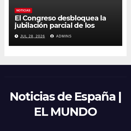
NOTICIAS
El Congreso desbloquea la
jubilación parcial de los
trabajadores laborales del
JUL 28, 2026
ADMINS
sector público
Noticias de España |
EL MUNDO