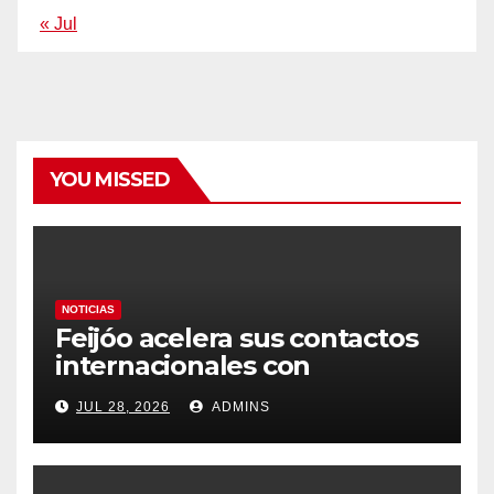
« Jul
YOU MISSED
NOTICIAS
Feijóo acelera sus contactos
internacionales con
Latinoamérica como socio
JUL 28, 2026
ADMINS
prioritario en su agenda de
gobierno