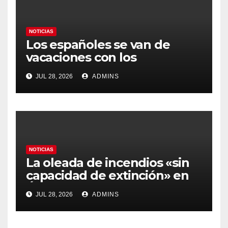
NOTICIAS
Los españoles se van de
vacaciones con los
carburantes hasta un 21%
JUL 28, 2026
ADMINS
más caros que el año pasado
y los hoteles disparados
NOTICIAS
La oleada de incendios «sin
capacidad de extinción» en
Ávila y al oeste de Madrid
JUL 28, 2026
ADMINS
obliga a declarar la
emergencia nacional