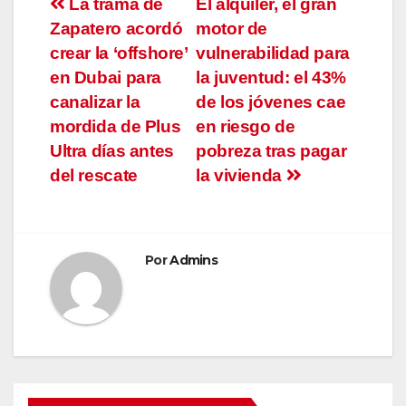
Navegación
La trama de
El alquiler, el gran
Zapatero acordó
motor de
de
crear la ‘offshore’
vulnerabilidad para
entradas
en Dubai para
la juventud: el 43%
canalizar la
de los jóvenes cae
mordida de Plus
en riesgo de
Ultra días antes
pobreza tras pagar
del rescate
la vivienda
Por
Admins