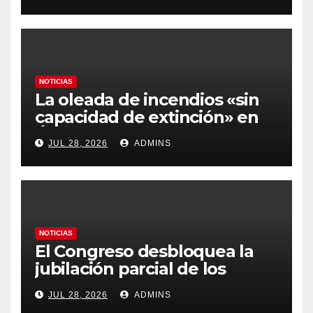
más caros que el año pasado
y los hoteles disparados
NOTICIAS
La oleada de incendios «sin
capacidad de extinción» en
Ávila y al oeste de Madrid
JUL 28, 2026
ADMINS
obliga a declarar la
emergencia nacional
NOTICIAS
El Congreso desbloquea la
jubilación parcial de los
trabajadores laborales del
JUL 28, 2026
ADMINS
sector público