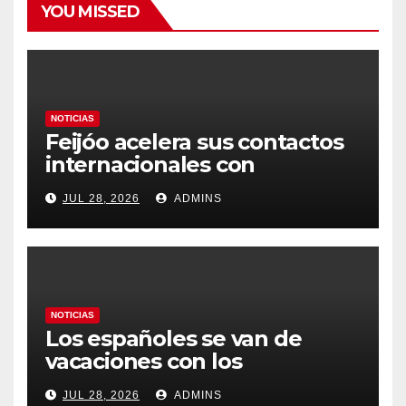
YOU MISSED
NOTICIAS
Feijóo acelera sus contactos
internacionales con
Latinoamérica como socio
JUL 28, 2026
ADMINS
prioritario en su agenda de
gobierno
NOTICIAS
Los españoles se van de
vacaciones con los
carburantes hasta un 21%
JUL 28, 2026
ADMINS