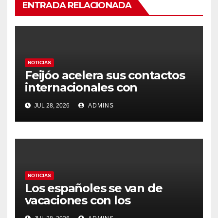
ENTRADA RELACIONADA
NOTICIAS
Feijóo acelera sus contactos
internacionales con
Latinoamérica como socio
JUL 28, 2026
ADMINS
prioritario en su agenda de
gobierno
NOTICIAS
Los españoles se van de
vacaciones con los
carburantes hasta un 21%