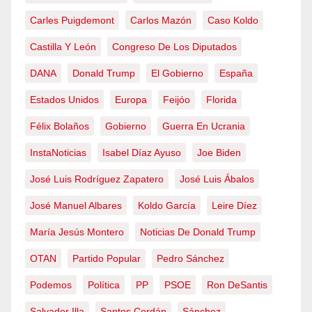
Carles Puigdemont
Carlos Mazón
Caso Koldo
Castilla Y León
Congreso De Los Diputados
DANA
Donald Trump
El Gobierno
España
Estados Unidos
Europa
Feijóo
Florida
Félix Bolaños
Gobierno
Guerra En Ucrania
InstaNoticias
Isabel Díaz Ayuso
Joe Biden
José Luis Rodríguez Zapatero
José Luis Ábalos
José Manuel Albares
Koldo García
Leire Díez
María Jesús Montero
Noticias De Donald Trump
OTAN
Partido Popular
Pedro Sánchez
Podemos
Política
PP
PSOE
Ron DeSantis
Salvador Illa
Santos Cerdán
Sánchez