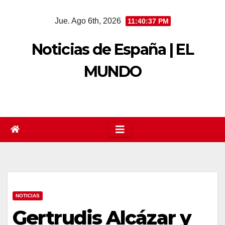
Saltar
Jue. Ago 6th, 2026
11:40:38 PM
al
contenido
Noticias de España | EL
MUNDO
NOTICIAS
Gertrudis Alcázar y