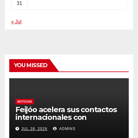
31
« Jul
YOU MISSED
NOTICIAS
Feijóo acelera sus contactos
internacionales con
Latinoamérica como socio
JUL 28, 2026
ADMINS
prioritario en su agenda de