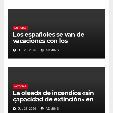
gobierno
NOTICIAS
Los españoles se van de
vacaciones con los
carburantes hasta un 21%
JUL 28, 2026
ADMINS
más caros que el año pasado
y los hoteles disparados
NOTICIAS
La oleada de incendios «sin
capacidad de extinción» en
Ávila y al oeste de Madrid
JUL 28, 2026
ADMINS
obliga a declarar la