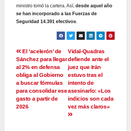
ministro tomó la cartera. Así,
desde aquel año
se han incorporado a las Fuerzas de
Seguridad 14.391 efectivos
.
Navegación
El ‘acelerón’ de
Vidal-Quadras
Sánchez para llegar
defiende ante el
de
al 2% en defensa
juez que Irán
entradas
obliga al Gobierno
estuvo tras el
a buscar fórmulas
intento de
para consolidar ese
asesinarlo: «Los
gasto a partir de
indicios son cada
2026
vez más claros»