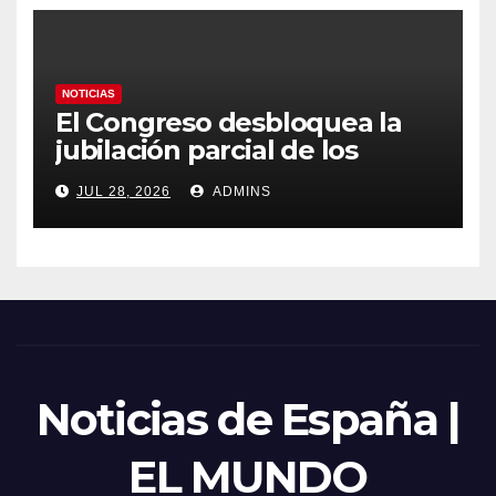
NOTICIAS
El Congreso desbloquea la
jubilación parcial de los
trabajadores laborales del
JUL 28, 2026
ADMINS
sector público
Noticias de España |
EL MUNDO