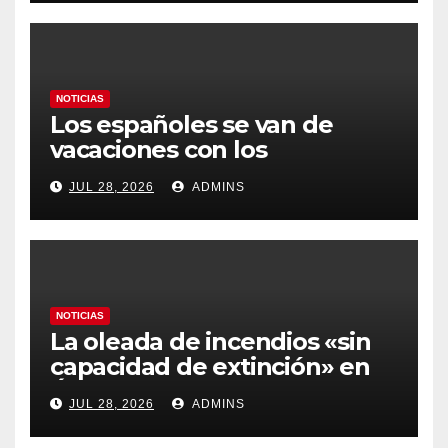
gobierno
NOTICIAS
Los españoles se van de
vacaciones con los
carburantes hasta un 21%
JUL 28, 2026
ADMINS
más caros que el año pasado
y los hoteles disparados
NOTICIAS
La oleada de incendios «sin
capacidad de extinción» en
Ávila y al oeste de Madrid
JUL 28, 2026
ADMINS
obliga a declarar la
emergencia nacional