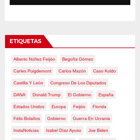
emergencia nacional
ETIQUETAS
Alberto Núñez Feijóo
Begoña Gómez
Carles Puigdemont
Carlos Mazón
Caso Koldo
Castilla Y León
Congreso De Los Diputados
DANA
Donald Trump
El Gobierno
España
Estados Unidos
Europa
Feijóo
Florida
Félix Bolaños
Gobierno
Guerra En Ucrania
InstaNoticias
Isabel Díaz Ayuso
Joe Biden