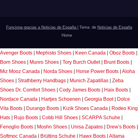
Funciona gracias a Noticias de España
|
Tema: de
Noticias de España
Home
Avenger Boots
|
Mephisto Shoes
|
Keen Canada
|
Oboz Boots
|
Born Shoes
|
Munro Shoes
|
Tory Burch Outlet
|
Brunt Boots
|
Miz Mooz Canada
|
Norda Shoes
|
Horse Power Boots
|
Aloha
Shoes
|
Strathberry Handbags
|
Munich Zapatillas
|
Zeba
Shoes
Dr. Comfort Shoes
|
Cody James Boots
|
Haix Boots
|
Nordace Canada
|
Hartjes Schoenen
|
Georgia Boot
|
Dolce
Vita Boots
|
Durango Boots
|
Kizik Shoes Canada
|
Rodeo King
Hats
|
Rujo Boots
|
Cobb Hill Shoes
|
SCARPA Schuhe
|
Fenoglio Boots
|
Moshn Shoes
|
Unisa Zapatos
|
Drew's Boots
|
Softmoc Canada
|
Brütting Schuhe
|
Hawx Boots
|
Altama