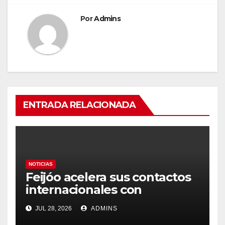
Por
Admins
ENTRADA RELACIONADA
NOTICIAS
Feijóo acelera sus contactos
internacionales con
Latinoamérica como socio
JUL 28, 2026
ADMINS
prioritario en su agenda de