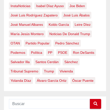
InstaNoticias
Isabel Díaz Ayuso
Joe Biden
José Luis Rodríguez Zapatero
José Luis Ábalos
José Manuel Albares
Koldo García
Leire Díez
María Jesús Montero
Noticias De Donald Trump
OTAN
Partido Popular
Pedro Sánchez
Podemos
Política
PP
PSOE
Ron DeSantis
Salvador Illa
Santos Cerdán
Sánchez
Tribunal Supremo
Trump
Vivienda
Yolanda Díaz
Álvaro García Ortiz
Óscar Puente