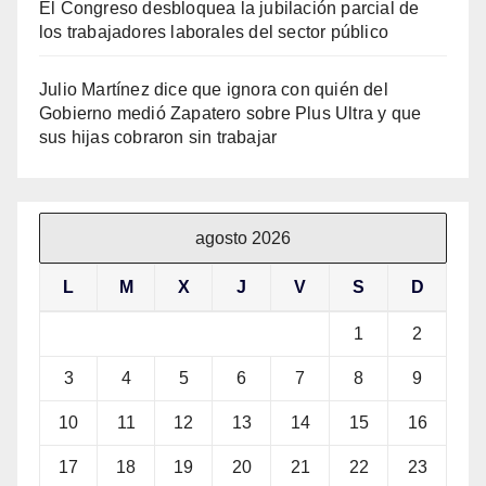
El Congreso desbloquea la jubilación parcial de
los trabajadores laborales del sector público
Julio Martínez dice que ignora con quién del
Gobierno medió Zapatero sobre Plus Ultra y que
sus hijas cobraron sin trabajar
agosto 2026
L
M
X
J
V
S
D
1
2
3
4
5
6
7
8
9
10
11
12
13
14
15
16
17
18
19
20
21
22
23