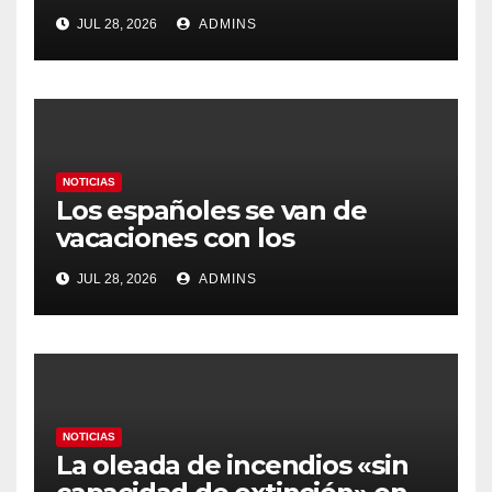
Latinoamérica como socio
JUL 28, 2026
ADMINS
prioritario en su agenda de
gobierno
NOTICIAS
Los españoles se van de
vacaciones con los
carburantes hasta un 21%
JUL 28, 2026
ADMINS
más caros que el año pasado
y los hoteles disparados
NOTICIAS
La oleada de incendios «sin