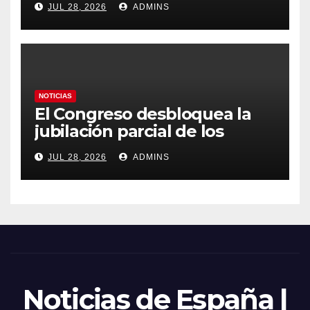
JUL 28, 2026
ADMINS
obliga a declarar la
emergencia nacional
NOTICIAS
El Congreso desbloquea la
jubilación parcial de los
trabajadores laborales del
JUL 28, 2026
ADMINS
sector público
Noticias de España |