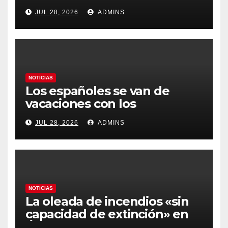
Latinoamérica como socio
JUL 28, 2026
ADMINS
prioritario en su agenda de
gobierno
NOTICIAS
Los españoles se van de
vacaciones con los
carburantes hasta un 21%
JUL 28, 2026
ADMINS
más caros que el año pasado
y los hoteles disparados
NOTICIAS
La oleada de incendios «sin
capacidad de extinción» en
Ávila y al oeste de Madrid