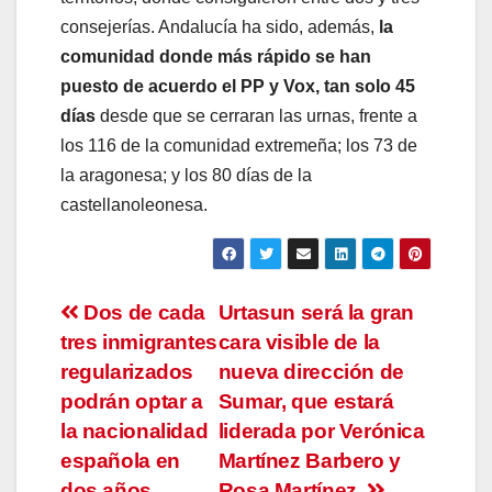
consejerías. Andalucía ha sido, además,
la
comunidad donde más rápido se han
puesto de acuerdo el PP y Vox, tan solo 45
días
desde que se cerraran las urnas, frente a
los 116 de la comunidad extremeña; los 73 de
la aragonesa; y los 80 días de la
castellanoleonesa.
Navegación
Dos de cada
Urtasun será la gran
tres inmigrantes
cara visible de la
de
regularizados
nueva dirección de
entradas
podrán optar a
Sumar, que estará
la nacionalidad
liderada por Verónica
española en
Martínez Barbero y
dos años
Rosa Martínez