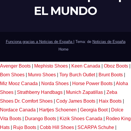
EL MUNDO
Funciona gracias a Noticias de España
|
Tema: de
Noticias de España
Home
Avenger Boots
|
Mephisto Shoes
|
Keen Canada
|
Oboz Boots
|
Born Shoes
|
Munro Shoes
|
Tory Burch Outlet
|
Brunt Boots
|
Miz Mooz Canada
|
Norda Shoes
|
Horse Power Boots
|
Aloha
Shoes
|
Strathberry Handbags
|
Munich Zapatillas
|
Zeba
Shoes
Dr. Comfort Shoes
|
Cody James Boots
|
Haix Boots
|
Nordace Canada
|
Hartjes Schoenen
|
Georgia Boot
|
Dolce
Vita Boots
|
Durango Boots
|
Kizik Shoes Canada
|
Rodeo King
Hats
|
Rujo Boots
|
Cobb Hill Shoes
|
SCARPA Schuhe
|