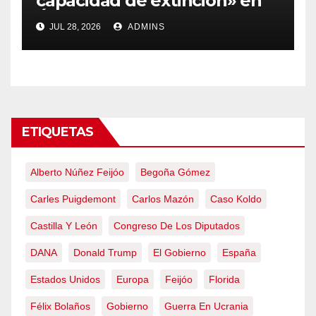
capacidad de extinción» en
Ávila y al oeste de Madrid
JUL 28, 2026
ADMINS
obliga a declarar la
emergencia nacional
ETIQUETAS
Alberto Núñez Feijóo
Begoña Gómez
Carles Puigdemont
Carlos Mazón
Caso Koldo
Castilla Y León
Congreso De Los Diputados
DANA
Donald Trump
El Gobierno
España
Estados Unidos
Europa
Feijóo
Florida
Félix Bolaños
Gobierno
Guerra En Ucrania