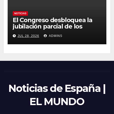
NOTICIAS
El Congreso desbloquea la
jubilación parcial de los
trabajadores laborales del
JUL 28, 2026
ADMINS
sector público
Noticias de España |
EL MUNDO