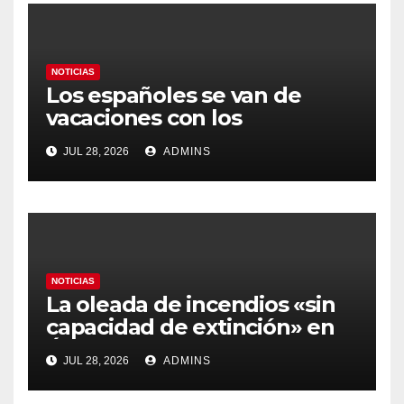
NOTICIAS
Los españoles se van de
vacaciones con los
carburantes hasta un 21%
JUL 28, 2026
ADMINS
más caros que el año pasado
y los hoteles disparados
NOTICIAS
La oleada de incendios «sin
capacidad de extinción» en
Ávila y al oeste de Madrid
JUL 28, 2026
ADMINS
obliga a declarar la
emergencia nacional