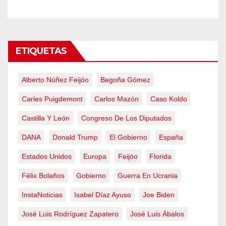
ETIQUETAS
Alberto Núñez Feijóo
Begoña Gómez
Carles Puigdemont
Carlos Mazón
Caso Koldo
Castilla Y León
Congreso De Los Diputados
DANA
Donald Trump
El Gobierno
España
Estados Unidos
Europa
Feijóo
Florida
Félix Bolaños
Gobierno
Guerra En Ucrania
InstaNoticias
Isabel Díaz Ayuso
Joe Biden
José Luis Rodríguez Zapatero
José Luis Ábalos