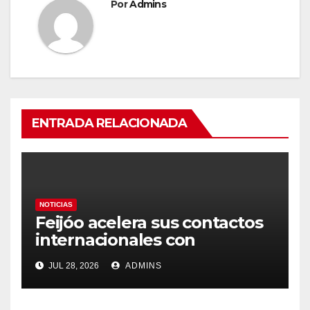
Por
Admins
ENTRADA RELACIONADA
NOTICIAS
Feijóo acelera sus contactos
internacionales con
Latinoamérica como socio
JUL 28, 2026
ADMINS
prioritario en su agenda de
gobierno