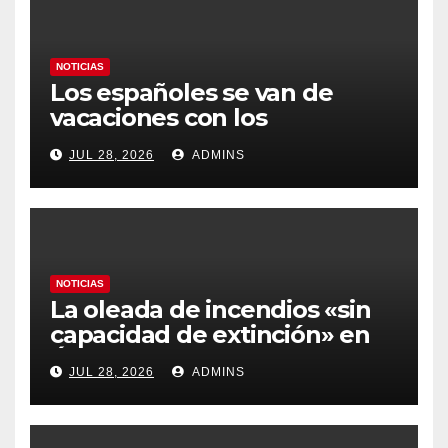
NOTICIAS
Los españoles se van de
vacaciones con los
carburantes hasta un 21%
JUL 28, 2026
ADMINS
más caros que el año pasado
y los hoteles disparados
NOTICIAS
La oleada de incendios «sin
capacidad de extinción» en
Ávila y al oeste de Madrid
JUL 28, 2026
ADMINS
obliga a declarar la
emergencia nacional