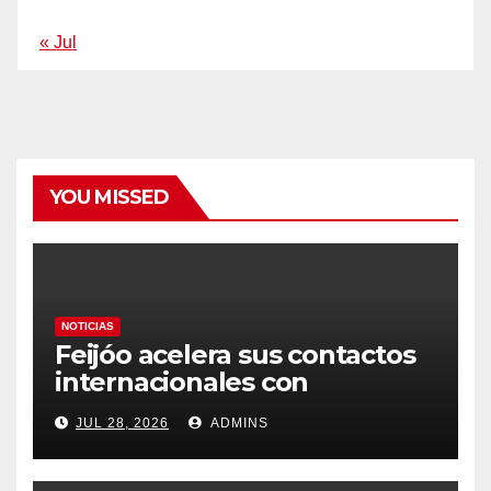
« Jul
YOU MISSED
NOTICIAS
Feijóo acelera sus contactos
internacionales con
Latinoamérica como socio
JUL 28, 2026
ADMINS
prioritario en su agenda de
gobierno