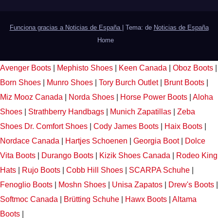
Funciona gracias a Noticias de España
|
Tema: de
Noticias de España
Home
Avenger Boots
|
Mephisto Shoes
|
Keen Canada
|
Oboz Boots
|
Born Shoes
|
Munro Shoes
|
Tory Burch Outlet
|
Brunt Boots
|
Miz Mooz Canada
|
Norda Shoes
|
Horse Power Boots
|
Aloha
Shoes
|
Strathberry Handbags
|
Munich Zapatillas
|
Zeba
Shoes
Dr. Comfort Shoes
|
Cody James Boots
|
Haix Boots
|
Nordace Canada
|
Hartjes Schoenen
|
Georgia Boot
|
Dolce
Vita Boots
|
Durango Boots
|
Kizik Shoes Canada
|
Rodeo King
Hats
|
Rujo Boots
|
Cobb Hill Shoes
|
SCARPA Schuhe
|
Fenoglio Boots
|
Moshn Shoes
|
Unisa Zapatos
|
Drew's Boots
|
Softmoc Canada
|
Brütting Schuhe
|
Hawx Boots
|
Altama
Boots
|