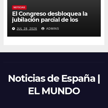
NOTICIAS
El Congreso desbloquea la
jubilación parcial de los
trabajadores laborales del
JUL 28, 2026
ADMINS
sector público
Noticias de España |
EL MUNDO