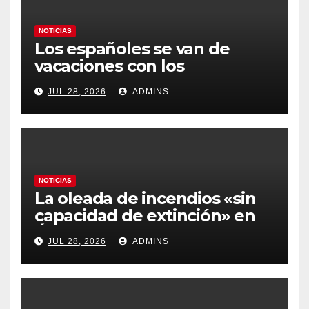
NOTICIAS
Los españoles se van de
vacaciones con los
carburantes hasta un 21%
JUL 28, 2026
ADMINS
más caros que el año pasado
y los hoteles disparados
NOTICIAS
La oleada de incendios «sin
capacidad de extinción» en
Ávila y al oeste de Madrid
JUL 28, 2026
ADMINS
obliga a declarar la
emergencia nacional