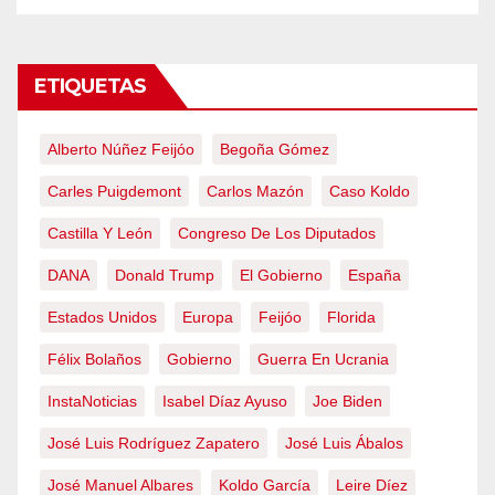
ETIQUETAS
Alberto Núñez Feijóo
Begoña Gómez
Carles Puigdemont
Carlos Mazón
Caso Koldo
Castilla Y León
Congreso De Los Diputados
DANA
Donald Trump
El Gobierno
España
Estados Unidos
Europa
Feijóo
Florida
Félix Bolaños
Gobierno
Guerra En Ucrania
InstaNoticias
Isabel Díaz Ayuso
Joe Biden
José Luis Rodríguez Zapatero
José Luis Ábalos
José Manuel Albares
Koldo García
Leire Díez