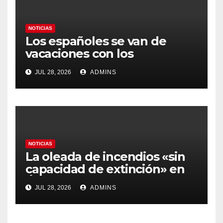
NOTICIAS
Los españoles se van de
vacaciones con los
carburantes hasta un 21%
JUL 28, 2026
ADMINS
más caros que el año pasado
y los hoteles disparados
NOTICIAS
La oleada de incendios «sin
capacidad de extinción» en
Ávila y al oeste de Madrid
JUL 28, 2026
ADMINS
obliga a declarar la
emergencia nacional