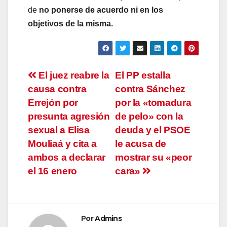
de
no ponerse de acuerdo ni en los
objetivos de la misma.
Navegación
El juez reabre la
El PP estalla
causa contra
contra Sánchez
de
Errejón por
por la «tomadura
entradas
presunta agresión
de pelo» con la
sexual a Elisa
deuda y el PSOE
Mouliaá y cita a
le acusa de
ambos a declarar
mostrar su «peor
el 16 enero
cara»
Por
Admins