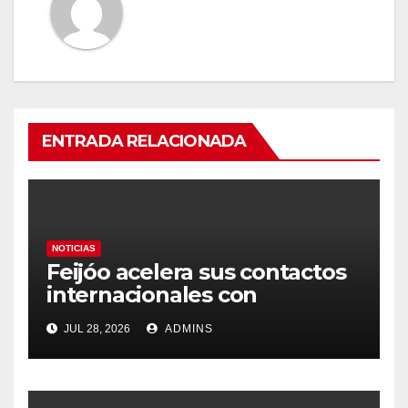
ENTRADA RELACIONADA
NOTICIAS
Feijóo acelera sus contactos
internacionales con
Latinoamérica como socio
JUL 28, 2026
ADMINS
prioritario en su agenda de
gobierno