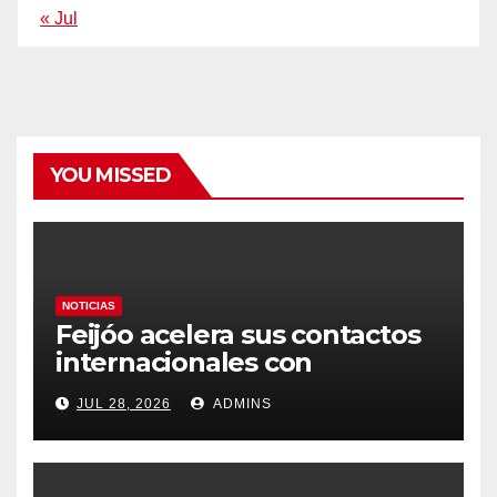
« Jul
YOU MISSED
NOTICIAS
Feijóo acelera sus contactos
internacionales con
Latinoamérica como socio
JUL 28, 2026
ADMINS
prioritario en su agenda de
gobierno