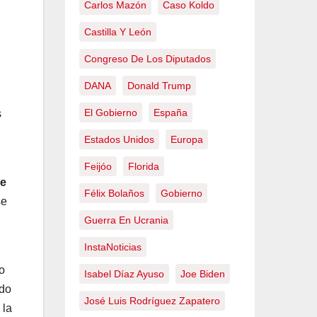
Carlos Mazón
Caso Koldo
Castilla Y León
Congreso De Los Diputados
DANA
Donald Trump
El Gobierno
España
Estados Unidos
Europa
Feijóo
Florida
de
Félix Bolaños
Gobierno
se
Guerra En Ucrania
InstaNoticias
o
Isabel Díaz Ayuso
Joe Biden
ndo
José Luis Rodríguez Zapatero
 la