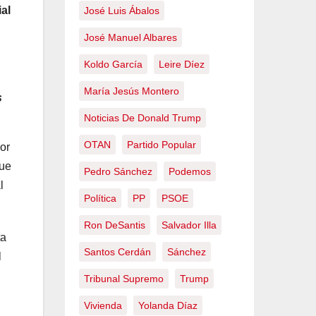
al
José Luis Ábalos
José Manuel Albares
Koldo García
Leire Díez
María Jesús Montero
s
Noticias De Donald Trump
OTAN
Partido Popular
or
que
Pedro Sánchez
Podemos
l
Política
PP
PSOE
Ron DeSantis
Salvador Illa
ta
Santos Cerdán
Sánchez
l
Tribunal Supremo
Trump
Vivienda
Yolanda Díaz