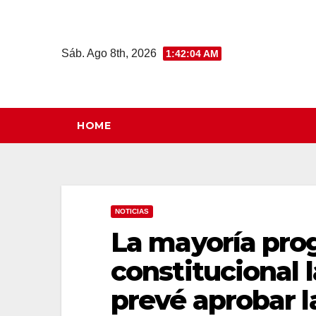
Saltar
al
contenido
Sáb. Ago 8th, 2026
1:42:04 AM
HOME
NOTICIAS
La mayoría prog
constitucional l
prevé aprobar l