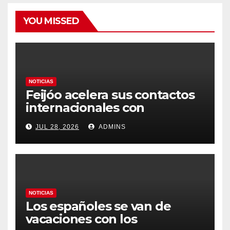
YOU MISSED
NOTICIAS
Feijóo acelera sus contactos
internacionales con
Latinoamérica como socio
JUL 28, 2026
ADMINS
prioritario en su agenda de
gobierno
NOTICIAS
Los españoles se van de
vacaciones con los