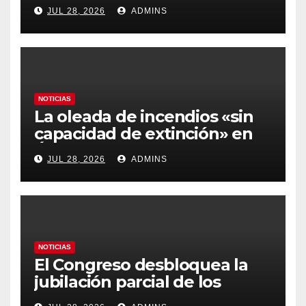
carburantes hasta un 21%
JUL 28, 2026
ADMINS
más caros que el año pasado
y los hoteles disparados
NOTICIAS
La oleada de incendios «sin
capacidad de extinción» en
Ávila y al oeste de Madrid
JUL 28, 2026
ADMINS
obliga a declarar la
emergencia nacional
NOTICIAS
El Congreso desbloquea la
jubilación parcial de los
trabajadores laborales del