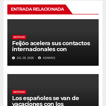
ENTRADA RELACIONADA
NOTICIAS
Feijóo acelera sus contactos
internacionales con
Latinoamérica como socio
JUL 28, 2026
ADMINS
prioritario en su agenda de
gobierno
NOTICIAS
Los españoles se van de
vacaciones con los