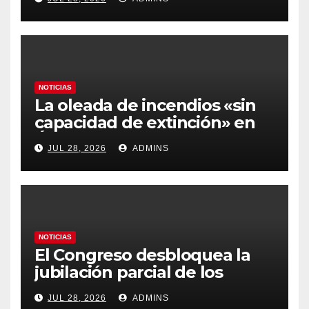
más caros que el año pasado
y los hoteles disparados
NOTICIAS
La oleada de incendios «sin
capacidad de extinción» en
Ávila y al oeste de Madrid
JUL 28, 2026
ADMINS
obliga a declarar la
emergencia nacional
NOTICIAS
El Congreso desbloquea la
jubilación parcial de los
trabajadores laborales del
JUL 28, 2026
ADMINS
sector público