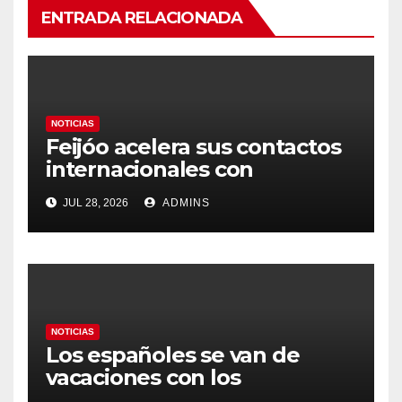
ENTRADA RELACIONADA
NOTICIAS
Feijóo acelera sus contactos
internacionales con
Latinoamérica como socio
JUL 28, 2026
ADMINS
prioritario en su agenda de
gobierno
NOTICIAS
Los españoles se van de
vacaciones con los
carburantes hasta un 21%