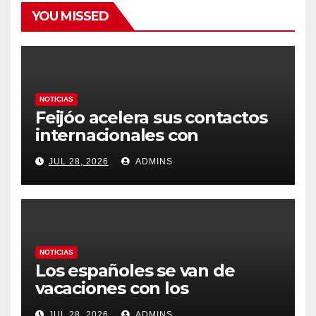
YOU MISSED
NOTICIAS
Feijóo acelera sus contactos
internacionales con
Latinoamérica como socio
JUL 28, 2026
ADMINS
prioritario en su agenda de
gobierno
NOTICIAS
Los españoles se van de
vacaciones con los
carburantes hasta un 21%
JUL 28, 2026
ADMINS