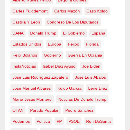
Alberto Núñez Feijóo
Begoña Gómez
Carles Puigdemont
Carlos Mazón
Caso Koldo
Castilla Y León
Congreso De Los Diputados
DANA
Donald Trump
El Gobierno
España
Estados Unidos
Europa
Feijóo
Florida
Félix Bolaños
Gobierno
Guerra En Ucrania
InstaNoticias
Isabel Díaz Ayuso
Joe Biden
José Luis Rodríguez Zapatero
José Luis Ábalos
José Manuel Albares
Koldo García
Leire Díez
María Jesús Montero
Noticias De Donald Trump
OTAN
Partido Popular
Pedro Sánchez
Podemos
Política
PP
PSOE
Ron DeSantis