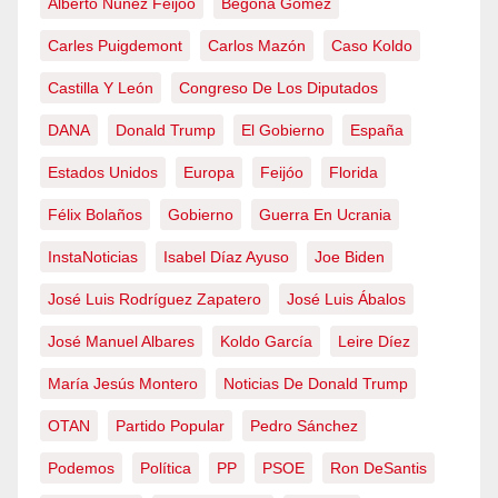
Alberto Núñez Feijóo
Begoña Gómez
Carles Puigdemont
Carlos Mazón
Caso Koldo
Castilla Y León
Congreso De Los Diputados
DANA
Donald Trump
El Gobierno
España
Estados Unidos
Europa
Feijóo
Florida
Félix Bolaños
Gobierno
Guerra En Ucrania
InstaNoticias
Isabel Díaz Ayuso
Joe Biden
José Luis Rodríguez Zapatero
José Luis Ábalos
José Manuel Albares
Koldo García
Leire Díez
María Jesús Montero
Noticias De Donald Trump
OTAN
Partido Popular
Pedro Sánchez
Podemos
Política
PP
PSOE
Ron DeSantis