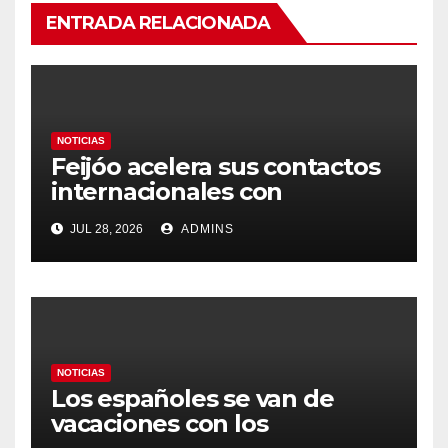
ENTRADA RELACIONADA
NOTICIAS
Feijóo acelera sus contactos
internacionales con
Latinoamérica como socio
JUL 28, 2026
ADMINS
prioritario en su agenda de
gobierno
NOTICIAS
Los españoles se van de
vacaciones con los