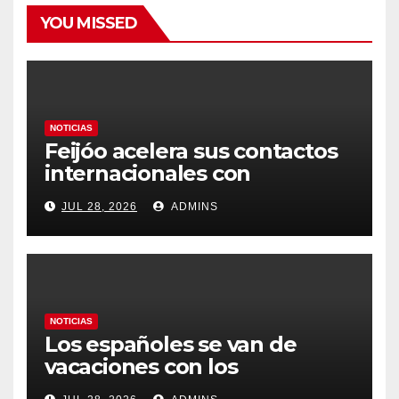
YOU MISSED
NOTICIAS
Feijóo acelera sus contactos
internacionales con
Latinoamérica como socio
JUL 28, 2026
ADMINS
prioritario en su agenda de
gobierno
NOTICIAS
Los españoles se van de
vacaciones con los
carburantes hasta un 21%