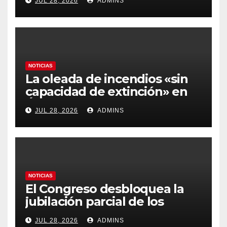
JUL 28, 2026
ADMINS
más caros que el año pasado
y los hoteles disparados
NOTICIAS
La oleada de incendios «sin
capacidad de extinción» en
Ávila y al oeste de Madrid
JUL 28, 2026
ADMINS
obliga a declarar la
emergencia nacional
NOTICIAS
El Congreso desbloquea la
jubilación parcial de los
trabajadores laborales del
JUL 28, 2026
ADMINS
sector público