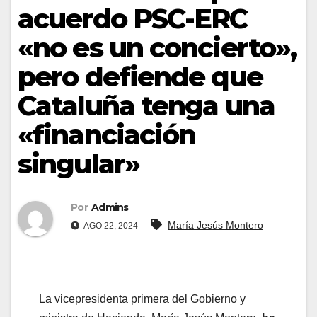
acuerdo PSC-ERC
«no es un concierto»,
pero defiende que
Cataluña tenga una
«financiación
singular»
Por
Admins
María Jesús Montero
AGO 22, 2024
La vicepresidenta primera del Gobierno y