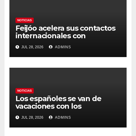
NOTICIAS
Feijóo acelera sus contactos
internacionales con
Latinoamérica como socio
JUL 28, 2026
ADMINS
prioritario en su agenda de
gobierno
NOTICIAS
Los españoles se van de
vacaciones con los
carburantes hasta un 21%
JUL 28, 2026
ADMINS
más caros que el año pasado
y los hoteles disparados