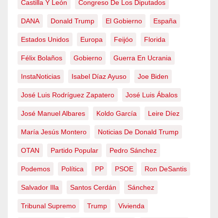
Castilla Y León
Congreso De Los Diputados
DANA
Donald Trump
El Gobierno
España
Estados Unidos
Europa
Feijóo
Florida
Félix Bolaños
Gobierno
Guerra En Ucrania
InstaNoticias
Isabel Díaz Ayuso
Joe Biden
José Luis Rodríguez Zapatero
José Luis Ábalos
José Manuel Albares
Koldo García
Leire Díez
María Jesús Montero
Noticias De Donald Trump
OTAN
Partido Popular
Pedro Sánchez
Podemos
Política
PP
PSOE
Ron DeSantis
Salvador Illa
Santos Cerdán
Sánchez
Tribunal Supremo
Trump
Vivienda