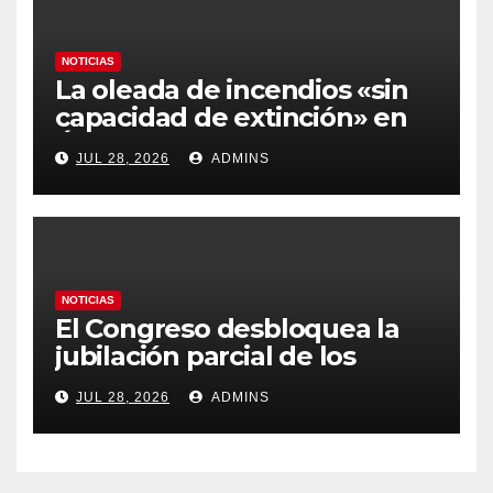
NOTICIAS
La oleada de incendios «sin
capacidad de extinción» en
Ávila y al oeste de Madrid
JUL 28, 2026
ADMINS
obliga a declarar la
emergencia nacional
NOTICIAS
El Congreso desbloquea la
jubilación parcial de los
trabajadores laborales del
JUL 28, 2026
ADMINS
sector público