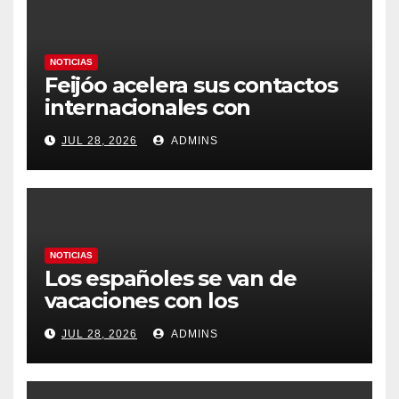
NOTICIAS
Feijóo acelera sus contactos
internacionales con
Latinoamérica como socio
JUL 28, 2026
ADMINS
prioritario en su agenda de
gobierno
NOTICIAS
Los españoles se van de
vacaciones con los
carburantes hasta un 21%
JUL 28, 2026
ADMINS
más caros que el año pasado
y los hoteles disparados