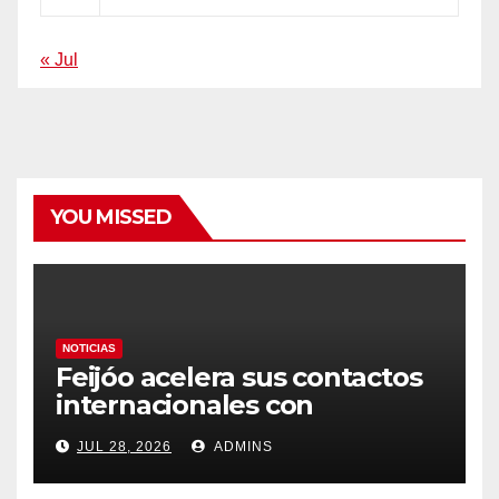
« Jul
YOU MISSED
NOTICIAS
Feijóo acelera sus contactos
internacionales con
Latinoamérica como socio
JUL 28, 2026
ADMINS
prioritario en su agenda de
gobierno