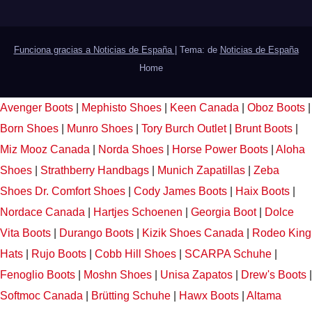
Funciona gracias a Noticias de España
|
Tema: de
Noticias de España
Home
Avenger Boots
|
Mephisto Shoes
|
Keen Canada
|
Oboz Boots
|
Born Shoes
|
Munro Shoes
|
Tory Burch Outlet
|
Brunt Boots
|
Miz Mooz Canada
|
Norda Shoes
|
Horse Power Boots
|
Aloha
Shoes
|
Strathberry Handbags
|
Munich Zapatillas
|
Zeba
Shoes
Dr. Comfort Shoes
|
Cody James Boots
|
Haix Boots
|
Nordace Canada
|
Hartjes Schoenen
|
Georgia Boot
|
Dolce
Vita Boots
|
Durango Boots
|
Kizik Shoes Canada
|
Rodeo King
Hats
|
Rujo Boots
|
Cobb Hill Shoes
|
SCARPA Schuhe
|
Fenoglio Boots
|
Moshn Shoes
|
Unisa Zapatos
|
Drew's Boots
|
Softmoc Canada
|
Brütting Schuhe
|
Hawx Boots
|
Altama