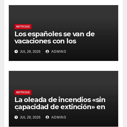
NOTICIAS
Los españoles se van de
vacaciones con los
carburantes hasta un 21%
JUL 28, 2026
ADMINS
más caros que el año pasado
y los hoteles disparados
NOTICIAS
La oleada de incendios «sin
capacidad de extinción» en
Ávila y al oeste de Madrid
JUL 28, 2026
ADMINS
obliga a declarar la