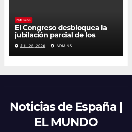
NOTICIAS
El Congreso desbloquea la
jubilación parcial de los
trabajadores laborales del
JUL 28, 2026
ADMINS
sector público
Noticias de España |
EL MUNDO