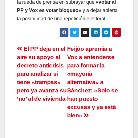
la rueda de prensa en subrayar que
«votar al
PP y Vox es votar bloqueo»
y a dejar abierta
la posibilidad de una repetición electoral.
Navegación
El PP deja en el
Feijóo apremia a
aire su apoyo al
Vox a entenderse
de
decreto anticrisis
para formar la
entradas
para analizar si
«mayoría
tiene «trampas»
alternativa» a
pero ya avanza su
Sánchez: «Solo se
‘no’ al de vivienda
han puesto
excusas y ya está
bien»