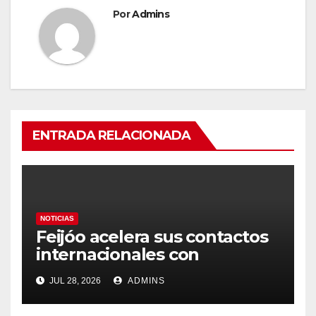
Por
Admins
ENTRADA RELACIONADA
NOTICIAS
Feijóo acelera sus contactos
internacionales con
Latinoamérica como socio
JUL 28, 2026
ADMINS
prioritario en su agenda de
gobierno