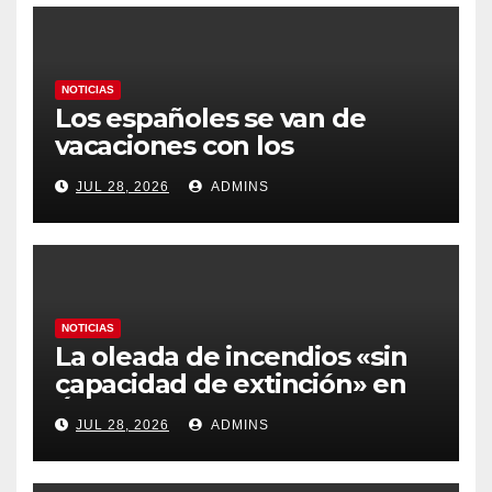
NOTICIAS
Los españoles se van de
vacaciones con los
carburantes hasta un 21%
JUL 28, 2026
ADMINS
más caros que el año pasado
y los hoteles disparados
NOTICIAS
La oleada de incendios «sin
capacidad de extinción» en
Ávila y al oeste de Madrid
JUL 28, 2026
ADMINS
obliga a declarar la
emergencia nacional