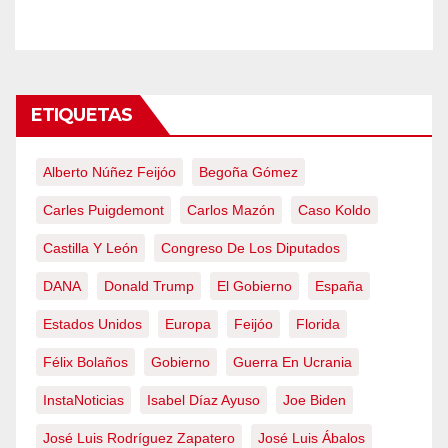
emergencia nacional
ETIQUETAS
Alberto Núñez Feijóo
Begoña Gómez
Carles Puigdemont
Carlos Mazón
Caso Koldo
Castilla Y León
Congreso De Los Diputados
DANA
Donald Trump
El Gobierno
España
Estados Unidos
Europa
Feijóo
Florida
Félix Bolaños
Gobierno
Guerra En Ucrania
InstaNoticias
Isabel Díaz Ayuso
Joe Biden
José Luis Rodríguez Zapatero
José Luis Ábalos