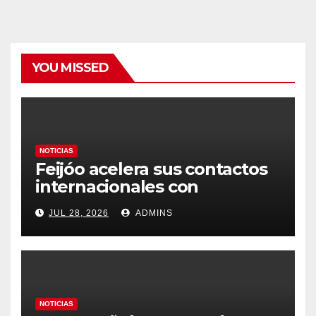
YOU MISSED
NOTICIAS
Feijóo acelera sus contactos
internacionales con
Latinoamérica como socio
JUL 28, 2026
ADMINS
prioritario en su agenda de
gobierno
NOTICIAS