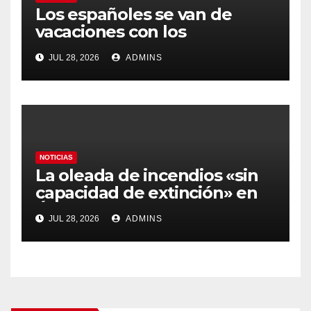
Los españoles se van de
vacaciones con los
carburantes hasta un 21%
JUL 28, 2026
ADMINS
más caros que el año pasado
y los hoteles disparados
NOTICIAS
La oleada de incendios «sin
capacidad de extinción» en
Ávila y al oeste de Madrid
JUL 28, 2026
ADMINS
obliga a declarar la
emergencia nacional