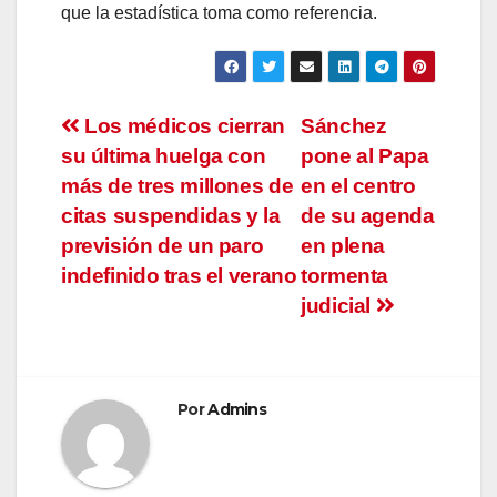
que la estadística toma como referencia.
Navegación
Los médicos cierran
Sánchez
su última huelga con
pone al Papa
de
más de tres millones de
en el centro
entradas
citas suspendidas y la
de su agenda
previsión de un paro
en plena
indefinido tras el verano
tormenta
judicial
Por
Admins