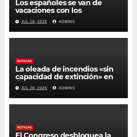
Los españoles se van de
vacaciones con los
carburantes hasta un 21%
JUL 28, 2026
ADMINS
más caros que el año pasado
y los hoteles disparados
NOTICIAS
La oleada de incendios «sin
capacidad de extinción» en
Ávila y al oeste de Madrid
JUL 28, 2026
ADMINS
obliga a declarar la
emergencia nacional
NOTICIAS
El Congreso desbloquea la