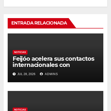
ENTRADA RELACIONADA
NOTICIAS
Feijóo acelera sus contactos
internacionales con
Latinoamérica como socio
JUL 28, 2026
ADMINS
prioritario en su agenda de
gobierno
NOTICIAS