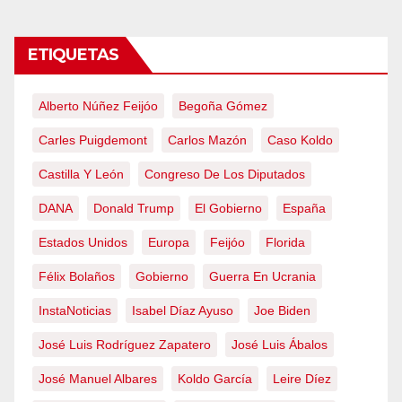
ETIQUETAS
Alberto Núñez Feijóo
Begoña Gómez
Carles Puigdemont
Carlos Mazón
Caso Koldo
Castilla Y León
Congreso De Los Diputados
DANA
Donald Trump
El Gobierno
España
Estados Unidos
Europa
Feijóo
Florida
Félix Bolaños
Gobierno
Guerra En Ucrania
InstaNoticias
Isabel Díaz Ayuso
Joe Biden
José Luis Rodríguez Zapatero
José Luis Ábalos
José Manuel Albares
Koldo García
Leire Díez