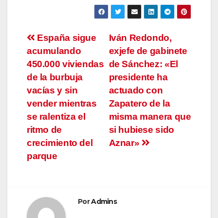
Navegación
España sigue
Iván Redondo,
acumulando
exjefe de gabinete
de
450.000 viviendas
de Sánchez: «El
entradas
de la burbuja
presidente ha
vacías y sin
actuado con
vender mientras
Zapatero de la
se ralentiza el
misma manera que
ritmo de
si hubiese sido
crecimiento del
Aznar»
parque
Por
Admins