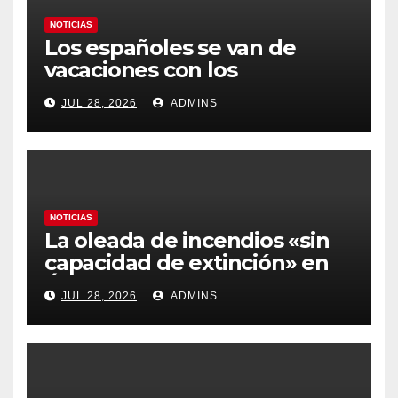
NOTICIAS
Los españoles se van de
vacaciones con los
carburantes hasta un 21%
JUL 28, 2026
ADMINS
más caros que el año pasado
y los hoteles disparados
NOTICIAS
La oleada de incendios «sin
capacidad de extinción» en
Ávila y al oeste de Madrid
JUL 28, 2026
ADMINS
obliga a declarar la
emergencia nacional