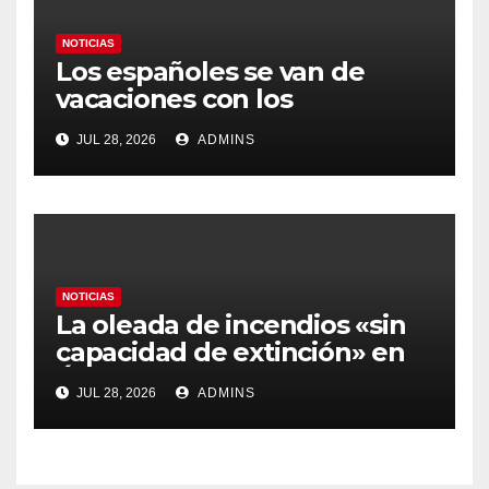
NOTICIAS
Los españoles se van de
vacaciones con los
carburantes hasta un 21%
JUL 28, 2026
ADMINS
más caros que el año pasado
y los hoteles disparados
NOTICIAS
La oleada de incendios «sin
capacidad de extinción» en
Ávila y al oeste de Madrid
JUL 28, 2026
ADMINS
obliga a declarar la
emergencia nacional