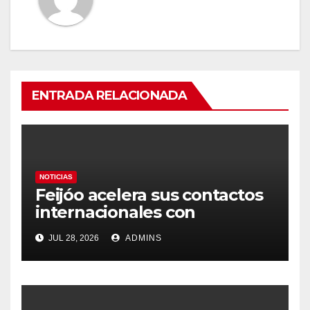
ENTRADA RELACIONADA
NOTICIAS
Feijóo acelera sus contactos
internacionales con
Latinoamérica como socio
JUL 28, 2026
ADMINS
prioritario en su agenda de
gobierno