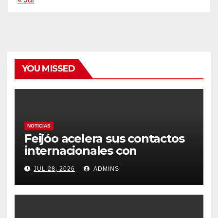
YOU MISSED
NOTICIAS
Feijóo acelera sus contactos
internacionales con
Latinoamérica como socio
JUL 28, 2026
ADMINS
prioritario en su agenda de
gobierno