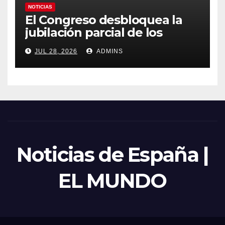
NOTICIAS
El Congreso desbloquea la
jubilación parcial de los
trabajadores laborales del
JUL 28, 2026
ADMINS
sector público
Noticias de España |
EL MUNDO