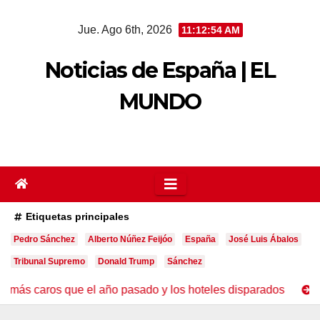
Saltar
Jue. Ago 6th, 2026
11:12:55 AM
al
contenido
Noticias de España | EL
MUNDO
Etiquetas principales
Pedro Sánchez
Alberto Núñez Feijóo
España
José Luis Ábalos
Tribunal Supremo
Donald Trump
Sánchez
aros que el año pasado y los hoteles disparados
La olea