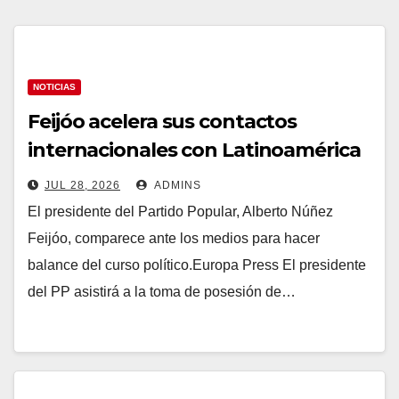
NOTICIAS
Feijóo acelera sus contactos
internacionales con Latinoamérica
como socio prioritario en su agenda
JUL 28, 2026
ADMINS
de gobierno
El presidente del Partido Popular, Alberto Núñez
Feijóo, comparece ante los medios para hacer
balance del curso político.Europa Press El presidente
del PP asistirá a la toma de posesión de…