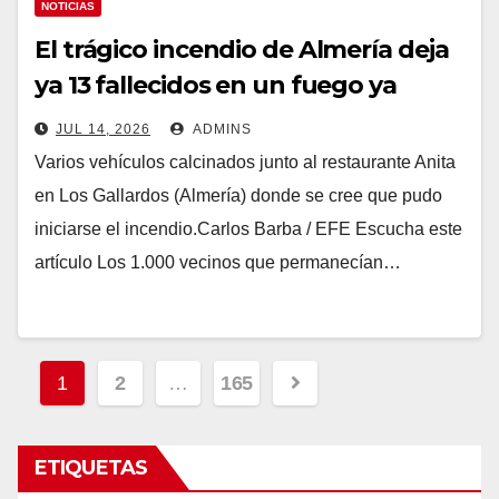
NOTICIAS
El trágico incendio de Almería deja
ya 13 fallecidos en un fuego ya
estabilizado tras arrasar 7.000
JUL 14, 2026
ADMINS
hectáreas
Varios vehículos calcinados junto al restaurante Anita
en Los Gallardos (Almería) donde se cree que pudo
iniciarse el incendio.Carlos Barba / EFE Escucha este
artículo Los 1.000 vecinos que permanecían…
Paginación
1
2
…
165
de
entradas
ETIQUETAS