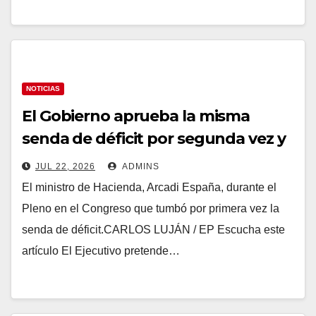
NOTICIAS
El Gobierno aprueba la misma
senda de déficit por segunda vez y
se acerca a un nuevo revés el jueves
JUL 22, 2026
ADMINS
en el Congreso
El ministro de Hacienda, Arcadi España, durante el
Pleno en el Congreso que tumbó por primera vez la
senda de déficit.CARLOS LUJÁN / EP Escucha este
artículo El Ejecutivo pretende…