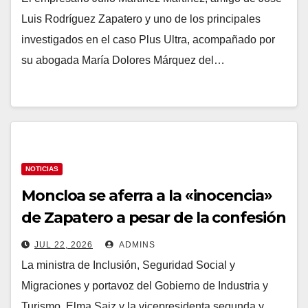
Luis Rodríguez Zapatero y uno de los principales
investigados en el caso Plus Ultra, acompañado por
su abogada María Dolores Márquez del…
NOTICIAS
Moncloa se aferra a la «inocencia»
de Zapatero a pesar de la confesión
de su socio mientras Sumar pide
JUL 22, 2026
ADMINS
«explicaciones»
La ministra de Inclusión, Seguridad Social y
Migraciones y portavoz del Gobierno de Industria y
Turismo, Elma Saiz y la vicepresidenta segunda y