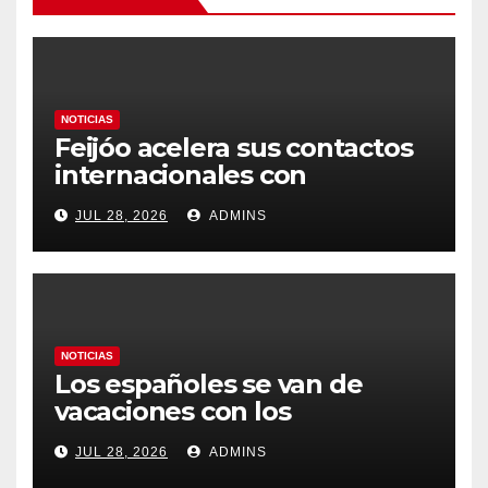
NOTICIAS
Feijóo acelera sus contactos
internacionales con
Latinoamérica como socio
JUL 28, 2026
ADMINS
prioritario en su agenda de
gobierno
NOTICIAS
Los españoles se van de
vacaciones con los
carburantes hasta un 21%
JUL 28, 2026
ADMINS
más caros que el año pasado