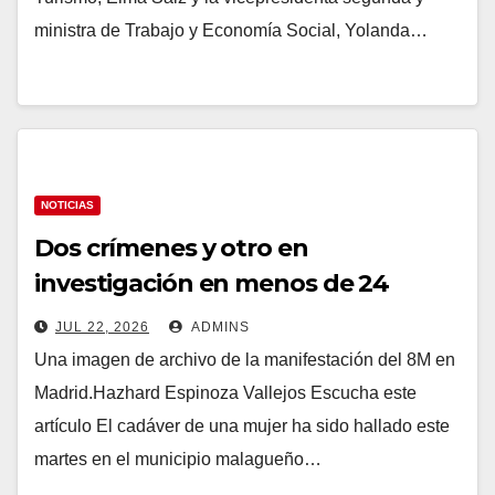
ministra de Trabajo y Economía Social, Yolanda…
NOTICIAS
Dos crímenes y otro en
investigación en menos de 24
horas marcan el verano más trágico
JUL 22, 2026
ADMINS
desde 2019 por violencia machista
Una imagen de archivo de la manifestación del 8M en
Madrid.Hazhard Espinoza Vallejos Escucha este
artículo El cadáver de una mujer ha sido hallado este
martes en el municipio malagueño…