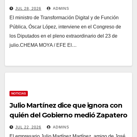
trabajadores laborales del sector
JUL 28, 2026
ADMINS
público
El ministro de Transformación Digital y de Función
Pública, Óscar López, interviene en el Congreso de
los Diputados en el pleno extraordinario del 23 de
julio.CHEMA MOYA / EFE El…
NOTICIAS
Julio Martínez dice que ignora con
quién del Gobierno medió Zapatero
sobre Plus Ultra y que sus hijas
JUL 22, 2026
ADMINS
cobraron sin trabajar
El empresario Julio Martínez Martínez, amigo de José