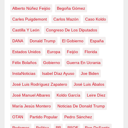
Alberto Núñez Feijóo
Begoña Gómez
Carles Puigdemont
Carlos Mazón
Caso Koldo
Castilla Y León
Congreso De Los Diputados
DANA
Donald Trump
El Gobierno
España
Estados Unidos
Europa
Feijóo
Florida
Félix Bolaños
Gobierno
Guerra En Ucrania
InstaNoticias
Isabel Díaz Ayuso
Joe Biden
José Luis Rodríguez Zapatero
José Luis Ábalos
José Manuel Albares
Koldo García
Leire Díez
María Jesús Montero
Noticias De Donald Trump
OTAN
Partido Popular
Pedro Sánchez
Podemos
Política
PP
PSOE
Ron DeSantis