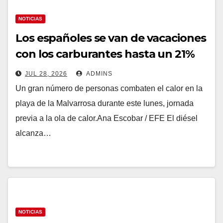
NOTICIAS
Los españoles se van de vacaciones
con los carburantes hasta un 21%
más caros que el año pasado y los
JUL 28, 2026
ADMINS
hoteles disparados
Un gran número de personas combaten el calor en la
playa de la Malvarrosa durante este lunes, jornada
previa a la ola de calor.Ana Escobar / EFE El diésel
alcanza…
NOTICIAS