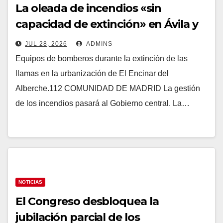
La oleada de incendios «sin
capacidad de extinción» en Ávila y
al oeste de Madrid obliga a declarar
JUL 28, 2026
ADMINS
la emergencia nacional
Equipos de bomberos durante la extinción de las
llamas en la urbanización de El Encinar del
Alberche.112 COMUNIDAD DE MADRID La gestión
de los incendios pasará al Gobierno central. La…
NOTICIAS
El Congreso desbloquea la
jubilación parcial de los