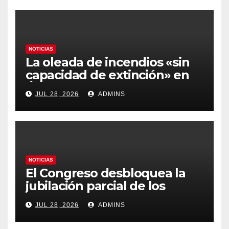
y los hoteles disparados
NOTICIAS
La oleada de incendios «sin
capacidad de extinción» en
Ávila y al oeste de Madrid
JUL 28, 2026
ADMINS
obliga a declarar la
emergencia nacional
NOTICIAS
El Congreso desbloquea la
jubilación parcial de los
trabajadores laborales del
JUL 28, 2026
ADMINS
sector público