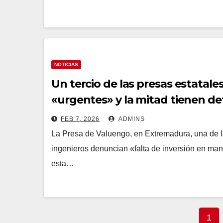
NOTICIAS
Un tercio de las presas estatale
«urgentes» y la mitad tienen d
FEB 7, 2026
ADMINS
La Presa de Valuengo, en Extremadura, una de 
ingenieros denuncian «falta de inversión en ma
esta…
Pag
1