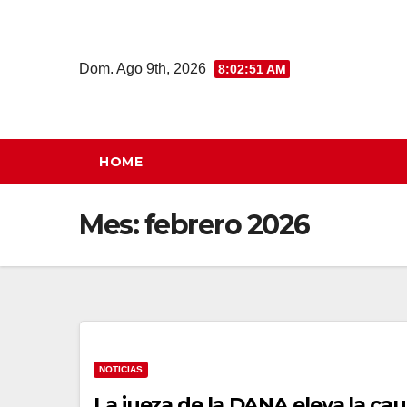
Saltar
al
contenido
Dom. Ago 9th, 2026
8:02:52 AM
HOME
Mes:
febrero 2026
NOTICIAS
La jueza de la DANA eleva la cau