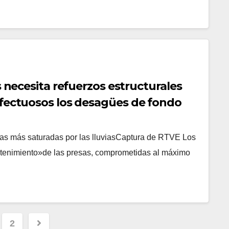
s necesita refuerzos estructurales
efectuosos los desagües de fondo
las más saturadas por las lluviasCaptura de RTVE Los
ntenimiento»de las presas, comprometidas al máximo
inación
2