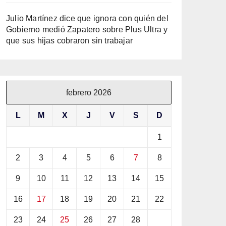
Julio Martínez dice que ignora con quién del
Gobierno medió Zapatero sobre Plus Ultra y
que sus hijas cobraron sin trabajar
febrero 2026
L
M
X
J
V
S
D
1
2
3
4
5
6
7
8
9
10
11
12
13
14
15
16
17
18
19
20
21
22
23
24
25
26
27
28